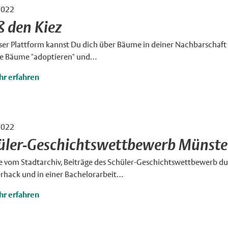
2022
×
ß den Kiez
ser Plattform kannst Du dich über Bäume in deiner Nachbarschaft
ne Bäume "adoptieren" und…
r erfahren
2022
×
üler-Geschichtswettbewerb Münste
ee vom Stadtarchiv, Beiträge des Schüler-Geschichtswettbewerb 
rhack und in einer Bachelorarbeit…
r erfahren