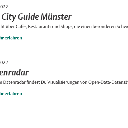
2022
e Münster
×
r City Guide Münster
ht über Cafés, Restaurants und Shops, die einen besonderen Schw
r erfahren
2022
enradar
m Datenradar findest Du Visualisierungen von Open-Data-Datensät
r erfahren