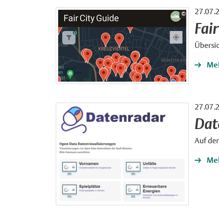
27.07.
Bildrechte:
©
Fair City Guid
Fai
Übersic
Meh
27.07.
Dat
Auf de
Meh