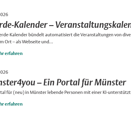
2026
×
rde-Kalender – Veranstaltungskalend
rde-Kalender bündelt automatisiert die Veranstaltungen von div
em Ort – als Webseite und…
r erfahren
2026
×
ster4you – Ein Portal für Münster
tal für (neu) in Münster lebende Personen mit einer KI-unterstütz
r erfahren