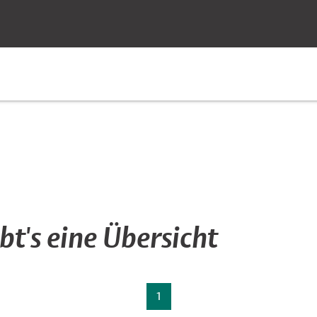
te
t's eine Übersicht
1