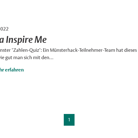
2022
Me
×
a Inspire Me
ster "Zahlen-Quiz": Ein Münsterhack-Teilnehmer-Team hat dieses 
wie gut man sich mit den…
r erfahren
1