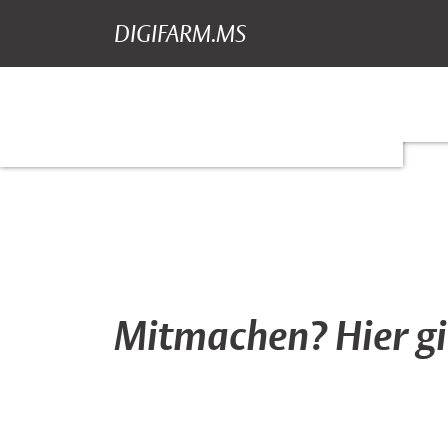
DIGIFARM.MS
Liste aller Projek
Suche
Hauptnavigation
Inhalt
Mitmachen? Hier gib