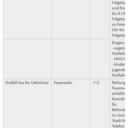
Folgetag
und Frei
bis 8 Uh
Folgetag,
an Feiert
Uhr bis 
Folgetag
Eingesch
- augenär
Notfalldi
- HNO-No
- kinder-
jugendme
Notfalldi
Notfall-Fax für Gehörlose
Feuerwehr
112
Rettungsl
Feuerweh
erhältlic
Koordini
für
Behinder
im Sozia
Stadt Mü
Telefon 0