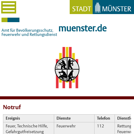
muenster.de
Amt für Bevölkerungsschutz,
Feuerwehr und Rettungsdienst
Notruf
Ereignis
Dienste
Telefon
Dienstlei
Feuer, Technische Hilfe,
Feuerwehr
112
Rettungsl
Gefahrgutfreisetzung
Feuerwe