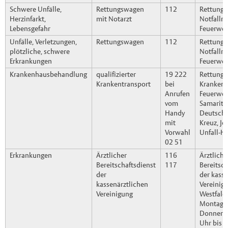
Schwere Unfälle,
Rettungswagen
112
Rettungsl
Herzinfarkt,
mit Notarzt
Notfallre
Lebensgefahr
Feuerwe
Unfälle, Verletzungen,
Rettungswagen
112
Rettungsl
plötzliche, schwere
Notfallre
Erkrankungen
Feuerwe
Krankenhausbehandlung
qualifizierter
19 222
Rettungsl
Krankentransport
bei
Krankent
Anrufen
Feuerwehr
vom
Samarite
Handy
Deutsche
mit
Kreuz, Jo
Vorwahl
Unfall-Hi
02 51
Erkrankungen
Ärztlicher
116
Ärztliche
Bereitschaftsdienst
117
Bereitsch
der
der kass
kassenärztlichen
Vereinig
Vereinigung
Westfale
Montag, 
Donnerst
Uhr bis 