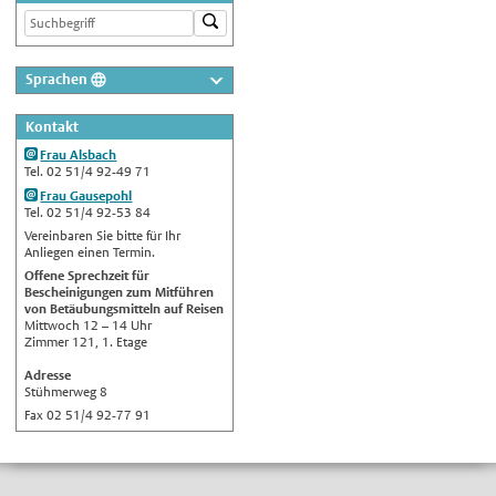
Sprachen
Deutsch
Kontakt
Nederlands
Frau Alsbach
English
Tel. 02 51/4 92-49 71
Frau Gausepohl
Українська
Tel. 02 51/4 92-53 84
Türkçe
Vereinbaren Sie bitte für Ihr
Anliegen einen Termin.
اللغة العربية
Offene Sprechzeit für
Bescheinigungen zum Mitführen
Français
von Betäubungsmitteln auf Reisen
Mittwoch 12 – 14 Uhr
Español
Zimmer 121, 1. Etage
Polski
Adresse
Stühmerweg 8
Русский
Fax 02 51/4 92-77 91
中文
Automatische Übersetzung, ohne
Gewähr auf Richtigkeit.