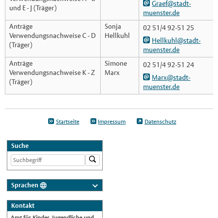
Graef@stadt-
und E - J (Träger)
muenster.de
Anträge
Sonja
02 51/4 92-51 25
Verwendungsnachweise C - D
Hellkuhl
Hellkuhl@stadt-
(Träger)
muenster.de
Anträge
Simone
02 51/4 92-51 24
Verwendungsnachweise K - Z
Marx
Marx@stadt-
(Träger)
muenster.de
Startseite
Impressum
Datenschutz
Suche
Sprachen
Deutsch
Kontakt
Nederlands
Amt für Kinder, Jugendliche und