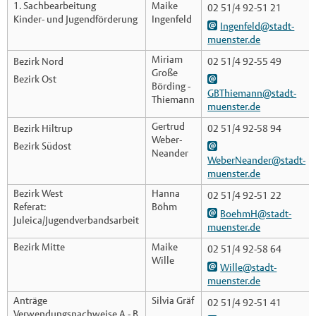
1. Sachbearbeitung
Maike
02 51/4 92-51 21
Kinder- und Jugendförderung
Ingenfeld
Ingenfeld@stadt-
muenster.de
Miriam
Bezirk Nord
02 51/4 92-55 49
Große
Bezirk Ost
Börding -
GBThiemann@stadt-
Thiemann
muenster.de
Gertrud
Bezirk Hiltrup
02 51/4 92-58 94
Weber-
Bezirk Südost
Neander
WeberNeander@stadt-
muenster.de
Bezirk West
Hanna
02 51/4 92-51 22
Referat:
Böhm
BoehmH@stadt-
Juleica/Jugendverbandsarbeit
muenster.de
Bezirk Mitte
Maike
02 51/4 92-58 64
Wille
Wille@stadt-
muenster.de
Anträge
Silvia Gräf
02 51/4 92-51 41
Verwendungsnachweise A - B