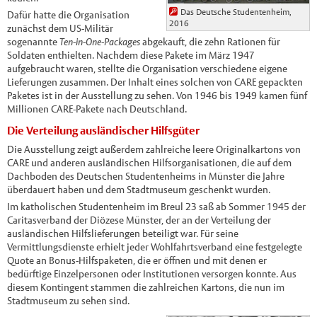
Das Deutsche Studentenheim,
Dafür hatte die Organisation
2016
zunächst dem US-Militär
sogenannte
Ten-in-One-Packages
abgekauft, die zehn Rationen für
Soldaten enthielten. Nachdem diese Pakete im März 1947
aufgebraucht waren, stellte die Organisation verschiedene eigene
Lieferungen zusammen. Der Inhalt eines solchen von CARE gepackten
Paketes ist in der Ausstellung zu sehen. Von 1946 bis 1949 kamen fünf
Millionen CARE-Pakete nach Deutschland.
Die Verteilung ausländischer Hilfsgüter
Die Ausstellung zeigt außerdem zahlreiche leere Originalkartons von
CARE und anderen ausländischen Hilfsorganisationen, die auf dem
Dachboden des Deutschen Studentenheims in Münster die Jahre
überdauert haben und dem Stadtmuseum geschenkt wurden.
Im katholischen Studentenheim im Breul 23 saß ab Sommer 1945 der
Caritasverband der Diözese Münster, der an der Verteilung der
ausländischen Hilfslieferungen beteiligt war. Für seine
Vermittlungsdienste erhielt jeder Wohlfahrtsverband eine festgelegte
Quote an Bonus-Hilfspaketen, die er öffnen und mit denen er
bedürftige Einzelpersonen oder Institutionen versorgen konnte. Aus
diesem Kontingent stammen die zahlreichen Kartons, die nun im
Stadtmuseum zu sehen sind.