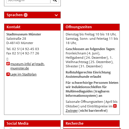
Sprachen
Deutsch
Kontakt
Öffnungszeiten
Nederlands
Stadtmuseum Münster
Dienstag bis Freitag 10 bis 18 Uhr,
English
Salzstraße 28
Samstag, Sonn- und Feiertag 11 bis
D-48143 Münster
18 Uhr,
Українська
Tel. 02 51/4 92-45 03
Geschlossen an folgenden Tagen
:
Fax 02 51/4 92-77 26
Fronleichnam (4. Juni),
Türkçe
Heiligabend (24. Dezember), 1.
Weihnachtstag (25. Dezember),
اللغة العربية
museum-info(at)stadt-
Silvester (31. Dezember)
muenster.de
Français
Rollstuhlgerechte Einrichtung
Lage im Stadtplan
Assistenzhunde erlaubt
Español
Für schwerhörige Personen bieten
wir Induktionsschleifen für
Polski
Multimediaguides (tragbares
Informationssystem) an
Русский
Saisonale Öffnungszeiten (April bis
中文
Oktober) und Eintrittspreise im
Zwinger
(
nicht barrierefrei
)
Automatische Übersetzung, ohne
Gewähr auf Richtigkeit.
Social Media
Recherche