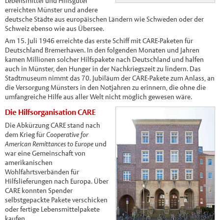
Lebensmittel und Hilfsgüter
erreichten Münster und andere
deutsche Städte aus europäischen Ländern wie Schweden oder der
Schweiz ebenso wie aus Übersee.
Am 15. Juli 1946 erreichte das erste Schiff mit CARE-Paketen für
Deutschland Bremerhaven. In den folgenden Monaten und Jahren
kamen Millionen solcher Hilfspakete nach Deutschland und halfen
auch in Münster, den Hunger in der Nachkriegszeit zu lindern. Das
Stadtmuseum nimmt das 70. Jubiläum der CARE-Pakete zum Anlass, an
die Versorgung Münsters in den Notjahren zu erinnern, die ohne die
umfangreiche Hilfe aus aller Welt nicht möglich gewesen wäre.
Die Hilfsorganisation CARE
Die Abkürzung CARE stand nach
dem Krieg für
Cooperative for
American Remittances to Europe
und
war eine Gemeinschaft von
amerikanischen
Wohlfahrtsverbänden für
Hilfslieferungen nach Europa. Über
CARE konnten Spender
selbstgepackte Pakete verschicken
oder fertige Lebensmittelpakete
kaufen.