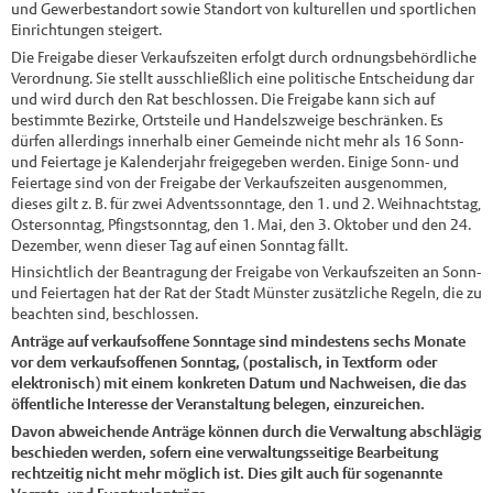
und Gewerbestandort sowie Standort von kulturellen und sportlichen
Einrichtungen steigert.
Die Freigabe dieser Verkaufszeiten erfolgt durch ordnungsbehördliche
Verordnung. Sie stellt ausschließlich eine politische Entscheidung dar
und wird durch den Rat beschlossen. Die Freigabe kann sich auf
bestimmte Bezirke, Ortsteile und Handelszweige beschränken. Es
dürfen allerdings innerhalb einer Gemeinde nicht mehr als 16 Sonn-
und Feiertage je Kalenderjahr freigegeben werden. Einige Sonn- und
Feiertage sind von der Freigabe der Verkaufszeiten ausgenommen,
dieses gilt z. B. für zwei Adventssonntage, den 1. und 2. Weihnachtstag,
Ostersonntag, Pfingstsonntag, den 1. Mai, den 3. Oktober und den 24.
Dezember, wenn dieser Tag auf einen Sonntag fällt.
Hinsichtlich der Beantragung der Freigabe von Verkaufszeiten an Sonn-
und Feiertagen hat der Rat der Stadt Münster zusätzliche Regeln, die zu
beachten sind, beschlossen.
Anträge auf verkaufsoffene Sonntage sind mindestens sechs Monate
vor dem verkaufsoffenen Sonntag, (postalisch, in Textform oder
elektronisch) mit einem konkreten Datum und Nachweisen, die das
öffentliche Interesse der Veranstaltung belegen, einzureichen.
Davon abweichende Anträge können durch die Verwaltung abschlägig
beschieden werden, sofern eine verwaltungsseitige Bearbeitung
rechtzeitig nicht mehr möglich ist. Dies gilt auch für sogenannte