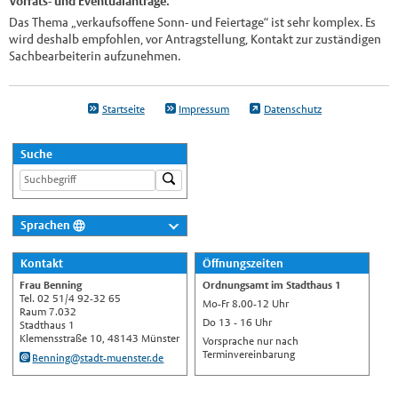
Vorrats- und Eventualanträge.
Das Thema „verkaufsoffene Sonn- und Feiertage“ ist sehr komplex. Es
wird deshalb empfohlen, vor Antragstellung, Kontakt zur zuständigen
Sachbearbeiterin aufzunehmen.
Startseite
Impressum
Datenschutz
Suche
Sprachen
Deutsch
Kontakt
Öffnungszeiten
Nederlands
Frau Benning
Ordnungsamt im Stadthaus 1
English
Tel. 02 51/4 92-32 65
Mo-Fr 8.00-12 Uhr
Raum 7.032
Do 13 - 16 Uhr
Українська
Stadthaus 1
Klemensstraße 10, 48143 Münster
Vorsprache nur nach
Türkçe
Terminvereinbarung
Benning@stadt-muenster.de
اللغة العربية