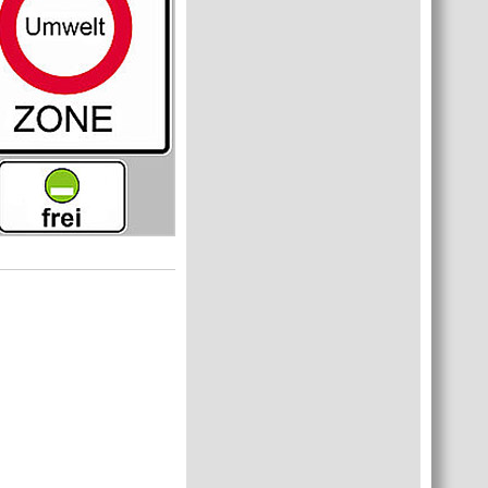
English
Українська
Türkçe
اللغة العربية
Français
Español
Polski
Русский
中文
Automatische Übersetzung, ohne
Gewähr auf Richtigkeit.