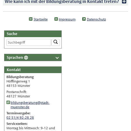
Wie kann ich mit der Bildungsberatung in Kontakt treten?
Startseite
Impressum
Datenschutz
Suche
Sprachen
Deutsch
Kontakt
Nederlands
Bildungsberatung
English
Höfflingerweg 1
48153 Münster
Українська
Postanschrift:
48127 Münster
Türkçe
bildungsberatung@stadt-
اللغة العربية
muenster.de
Terminvergabe:
Français
02 51/4 92-28 28
Español
Servicezeiten:
Montag bis Mittwoch: 9-12 und