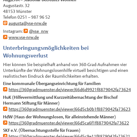
Augustastr. 32
48153 Münster
Telefon 0251 – 987 96 52
augusta@vse-nrw.de
Instagram:
@vse_nrw
www.vse-nrw.de
Unterbringungsmöglichkeiten bei
Wohnungsverlust
Hier können Sie beispielhaft anhand von 360-Grad-Aufnahmen vier
Unterkünfte der Wohnungslosenhilfe virtuell besichtigen und einen
realistischen Eindruck der Räumlichkeiten erhalten.
Eine kommunale Übergangseinrichtung für Familien
https://360gradmuenster.de/viewer/66d6d9921f8879042fa73624
HuK (Hilfevermittlung und Kurzzeitübernachtung der Bischof
Hermann Stiftung für Männer)
https://360gradmuenster.de/viewer/66d5cb0b1f8879042fa73623
HdW (Haus der Wohnungslosen, für alleinstehende Männer)
https://360gradmuenster.de/viewer/66d5ca6f1f8879042fa73622
SKF e.V. (Übernachtungsstelle für Frauen)
https://360gradmuenster.de/viewer/66d5c9e11f8879042fa73621