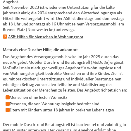
Angebot.
Seit November 2023 ist wieder eine Unterstützung für die kalte
Jahreszeit aktiv, die 2024 entsprechend den Wetterbedingungen als
Hitzehilfe weitergeführt wird. Der ASB ist dienstags und donnerstags
ab 18 Uhr und sonntags ab 16 Uhr mit seinem Versorgungsmobil am
Bremer Platz (Nordwestecke) unterwegs.
ASB: Hilfen für Menschen in Wohnungsnot
Mehr als eine Dusche: Hilfe, die ankommt
Das Angebot des Versorgungsmobils wird im Jahr 2025 durch das
neue Angebot Mobiler Dusch- und Beratungstreff (MoDuBe) ergänzt.
MoDuBe ist ein niedrigschwelliges Angebot für wohnungslose und
von Wohnungslosigkeit bedrohte Menschen und ihre Kinder. Ziel ist
es, mit praktischer Unterstützung und individueller Beratung einen
wichtigen Beitrag zur sozialen Teilhabe und Stabilisierung der
Lebenssituation der Menschen zu leisten. Das Angebot richtet sich an:
Menschen ohne festen Wohnsitz
Personen, die von Wohnungslosigkeit bedroht sind
Eltern mit Kindern unter 18 Jahren in prekären Lebenslagen
Der mobile Dusch- und Beratungstreff ist barrierefrei und zukünftig in
ganz Münster unterwegs. Der Zugang zum Angebot erfolgt ohne