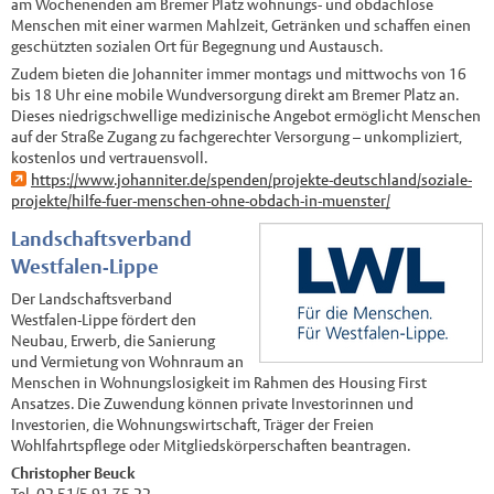
am Wochenenden am Bremer Platz wohnungs- und obdachlose
Menschen mit einer warmen Mahlzeit, Getränken und schaffen einen
geschützten sozialen Ort für Begegnung und Austausch.
Zudem bieten die Johanniter immer montags und mittwochs von 16
bis 18 Uhr eine mobile Wundversorgung direkt am Bremer Platz an.
Dieses niedrigschwellige medizinische Angebot ermöglicht Menschen
auf der Straße Zugang zu fachgerechter Versorgung – unkompliziert,
kostenlos und vertrauensvoll.
https://www.johanniter.de/spenden/projekte-deutschland/soziale-
projekte/hilfe-fuer-menschen-ohne-obdach-in-muenster/
Landschaftsverband
Westfalen-Lippe
Der Landschaftsverband
Westfalen-Lippe fördert den
Neubau, Erwerb, die Sanierung
und Vermietung von Wohnraum an
Menschen in Wohnungslosigkeit im Rahmen des Housing First
Ansatzes. Die Zuwendung können private Investorinnen und
Investorien, die Wohnungswirtschaft, Träger der Freien
Wohlfahrtspflege oder Mitgliedskörperschaften beantragen.
Christopher Beuck
Tel. 02 51/5 91 75 22