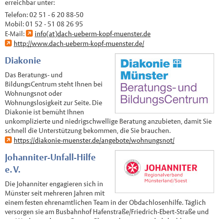
erreichbar unter:
Telefon: 02 51 - 6 20 88-50
Mobil: 01 52 - 51 08 26 95
E-Mail:
info(at)dach-ueberm-kopf-muenster.de
http://www.dach-ueberm-kopf-muenster.de/
Diakonie
Das Beratungs- und
BildungsCentrum steht Ihnen bei
Wohnungsnot oder
Wohnungslosigkeit zur Seite. Die
Diakonie ist bemüht Ihnen
unkomplizierte und niedrigschwellige Beratung anzubieten, damit Sie
schnell die Unterstützung bekommen, die Sie brauchen.
https://diakonie-muenster.de/angebote/wohnungsnot/
Johanniter-Unfall-Hilfe
e. V.
Die Johanniter engagieren sich in
Münster seit mehreren Jahren mit
einem festen ehrenamtlichen Team in der Obdachlosenhilfe. Täglich
versorgen sie am Busbahnhof Hafenstraße/Friedrich-Ebert-Straße und