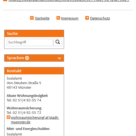
Startseite
Impressum
Datenschutz
Suche
Sprachen
Deutsch
Kontakt
Nederlands
Sozialamt
English
Von-Steuben-Straße 5
48143 Münster
Українська
Akute Wohnungslosigkeit
Tel. 02 51/4 92-55 74
Türkçe
Wohnraumsicherung
اللغة العربية
Tel. 02 51/4 92-55 72
wohnraumsicherung(at)stadt-
Français
muenster.de
Español
Miet- und Energieschulden
Sozialamt