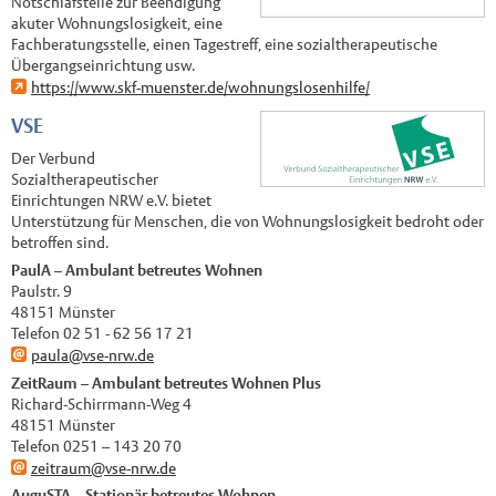
Notschlafstelle zur Beendigung
akuter Wohnungslosigkeit, eine
Fachberatungsstelle, einen Tagestreff, eine sozialtherapeutische
Übergangseinrichtung usw.
https://www.skf-muenster.de/wohnungslosenhilfe/
VSE
Der Verbund
Sozialtherapeutischer
Einrichtungen NRW e.V. bietet
Unterstützung für Menschen, die von Wohnungslosigkeit bedroht oder
betroffen sind.
PaulA – Ambulant betreutes Wohnen
Paulstr. 9
48151 Münster
Telefon 02 51 - 62 56 17 21
paula@vse-nrw.de
ZeitRaum – Ambulant betreutes Wohnen Plus
Richard-Schirrmann-Weg 4
48151 Münster
Telefon 0251 – 143 20 70
zeitraum@vse-nrw.de
AuguSTA – Stationär betreutes Wohnen