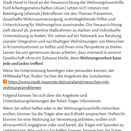
Stadt Hand in Hand an der Neuausrichtung der Wohnungslosenhilfe.
Fünf Arbeitsgemeinschaften (AGen) setzen sich intensiv mit
Beteiligung (ehemals) Betroffener mit den Themen Prävention,
dauerhafte Wohnraumversorgung, wohnbegleitende Hilfen und
Unterstützung für Wohnungslose auseinander. Die Neuausrichtung
zielt darauf ab, präventive Maßnahmen zu stärken und individuelle
Unterstützung zu bieten. Wir setzen auf ein Netzwerk aus Beratung,
sozialer Integration und nachhaltigen Wohnlösungen, um Menschen
in Krisensituationen zu helfen und ihnen eine Perspektive zu bieten.
Lassen Sie uns gemeinsam daran arbeiten, dass niemand in unserer
Gesellschaft ohne ein Zuhause bleibt, denn
Wohnungsverlust kann
jede und jeden treffen!
Wenn Sie Unterstützung benötigen oder jemanden kennen, der
Hilfebedarf hat, finden Sie hier die Angebote des Sozialamtes:
https://www.stadt-muenster.de/sozialamt/menschen-mit-
wohnungsproblemen
Folgend können Sie sich über die Angebote und
Unterstützungsleistungen der freien Träger informieren.
Wenn Sei selbst helfen oder in der Wohnungslosenhilfe mitwirken
wollen, können Sie die Träger aber auch direkt ansprechen. Vielleicht
können Sie eine Wohnung zur Vermietung anbieten, wollen sich
ehrenamtlich engagieren oder sind bereit, die Träger mit Spenden zu
unterstützen. Wie und wo Sie helfen können, besprechen die Träger