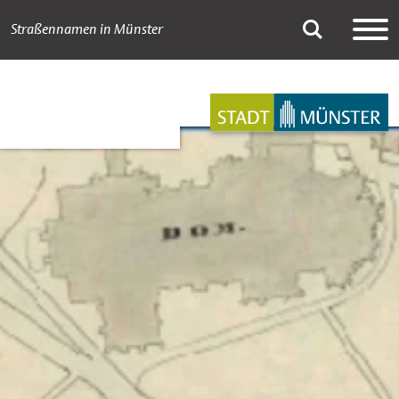
Straßennamen in Münster
A bis Z
Suche
Hauptnavigation
Inhalt