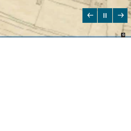
Bild
Bild
©
©
Sta
Sta
Straßennamen in
Münster
A
B
C
D
E
F
G
H
I
J
K
L
M