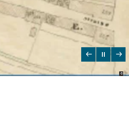
Bild
Bild
©
©
Sta
Sta
Straßennamen in
Münster