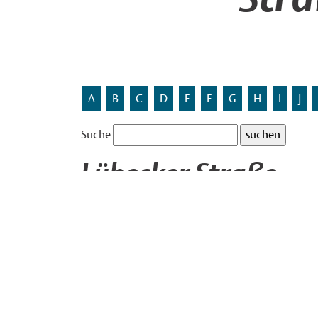
A
B
C
D
E
F
G
H
I
J
Suche
Lübecker Straße
Benannt nach der Hafen- und Hansestadt Lübeck
Die Straße liegt in dem Gewerbegebiet
Hansa-Bus
Im Namen Hansa-Businesspark bezieht sich das 
Autobahn A1, genannt
Hansalinie
. Die Straßenna
diesen Bezug auf, indem die Straßen nach europ
wurden. Neben sieben deutschen Städtenamen we