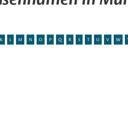
K
L
M
N
O
P
Q
R
S
T
U
V
W
.
Stadtbezirk:
Statistischer Bezirk:
inesspark
an der Autobahn.
Entstehung:
Wort
Hansa
auf die Nähe der
Amtsblatt:
men in dem Gebiet greifen
im Stadtplan anzeigen
äischen Hansestädten benannt
rden je eine Stadt aus den