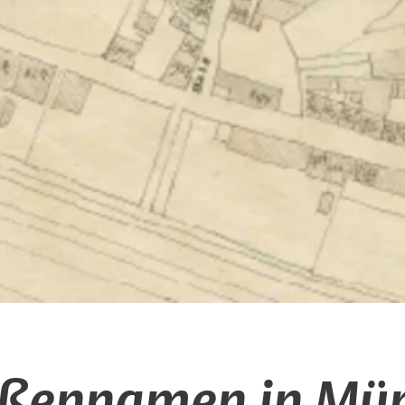
aßennamen in Mün