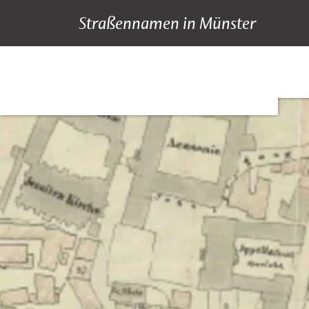
Straßennamen in Münster
A bis Z
Suche
Hauptnavigation
Inhalt