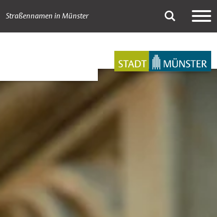
Straßennamen in Münster
A bis Z
Suche
Hauptnavigation
Inhalt