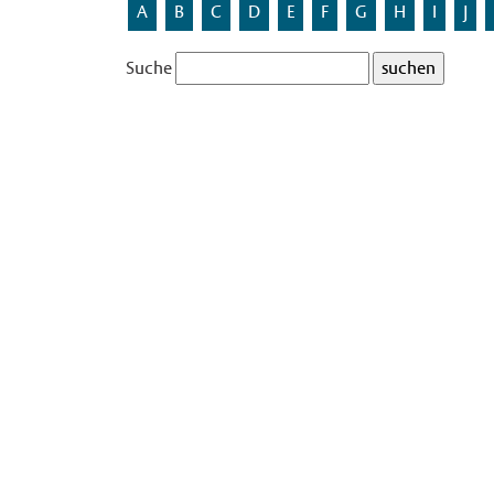
A
B
C
D
E
F
G
H
I
J
Suche
Straßennamen im St
Es gibt in Münster 1 Straßen im Statistischen Bezi
Werse
stadt-muenster.de