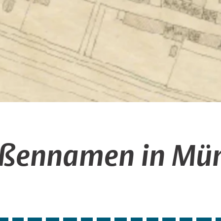
aßennamen in Mün