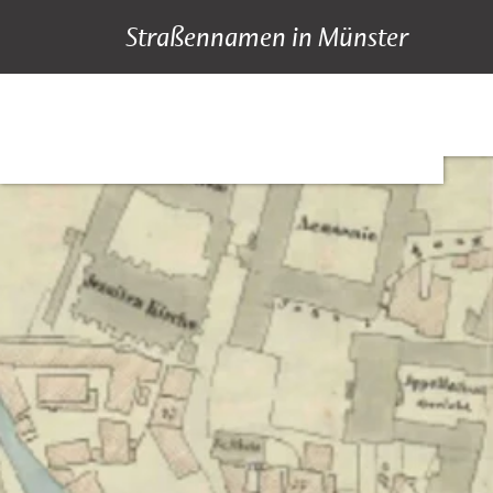
Straßennamen in Münster
A bis Z
Suche
Hauptnavigation
Inhalt