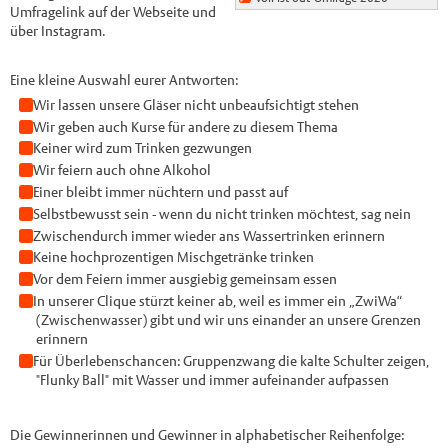
Umfragelink auf der Webseite und
über Instagram.
Eine kleine Auswahl eurer Antworten:
Wir lassen unsere Gläser nicht unbeaufsichtigt stehen
Wir geben auch Kurse für andere zu diesem Thema
Keiner wird zum Trinken gezwungen
Wir feiern auch ohne Alkohol
Einer bleibt immer nüchtern und passt auf
Selbstbewusst sein - wenn du nicht trinken möchtest, sag nein
Zwischendurch immer wieder ans Wassertrinken erinnern
Keine hochprozentigen Mischgetränke trinken
Vor dem Feiern immer ausgiebig gemeinsam essen
In unserer Clique stürzt keiner ab, weil es immer ein „ZwiWa“
(Zwischenwasser) gibt und wir uns einander an unsere Grenzen
erinnern
Für Überlebenschancen: Gruppenzwang die kalte Schulter zeigen,
"Flunky Ball" mit Wasser und immer aufeinander aufpassen
Die Gewinnerinnen und Gewinner in alphabetischer Reihenfolge: