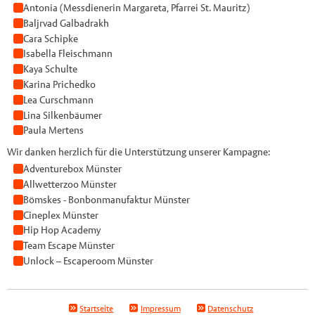
Antonia (Messdienerin Margareta, Pfarrei St. Mauritz)
Baljrvad Galbadrakh
Cara Schipke
Isabella Fleischmann
Kaya Schulte
Karina Prichedko
Lea Curschmann
Lina Silkenbäumer
Paula Mertens
Wir danken herzlich für die Unterstützung unserer Kampagne:
Adventurebox Münster
Allwetterzoo Münster
Bömskes - Bonbonmanufaktur Münster
Cineplex Münster
Hip Hop Academy
Team Escape Münster
Unlock – Escaperoom Münster
Startseite
Impressum
Datenschutz