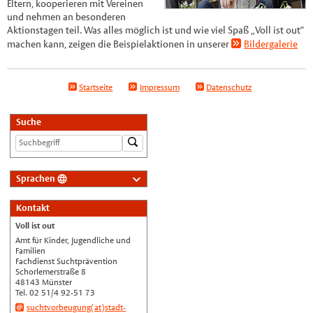
Eltern, kooperieren mit Vereinen
und nehmen an besonderen
Aktionstagen teil. Was alles möglich ist und wie viel Spaß „Voll ist out“
machen kann, zeigen die Beispielaktionen in unserer
Bildergalerie
Startseite
Impressum
Datenschutz
Suche
Sprachen
Deutsch
Kontakt
Nederlands
Voll ist out
English
Amt für Kinder, Jugendliche und
Familien
Українська
Fachdienst Suchtprävention
Schorlemerstraße 8
Türkçe
48143 Münster
Tel. 02 51/4 92-51 73
اللغة العربية
suchtvorbeugung(at)stadt-