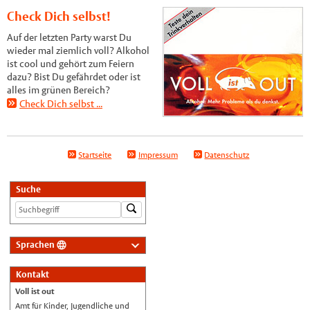
Check Dich selbst!
Auf der letzten Party warst Du
wieder mal ziemlich voll? Alkohol
ist cool und gehört zum Feiern
dazu? Bist Du gefährdet oder ist
alles im grünen Bereich?
Check Dich selbst ...
Startseite
Impressum
Datenschutz
Suche
Sprachen
Deutsch
Kontakt
Nederlands
Voll ist out
English
Amt für Kinder, Jugendliche und