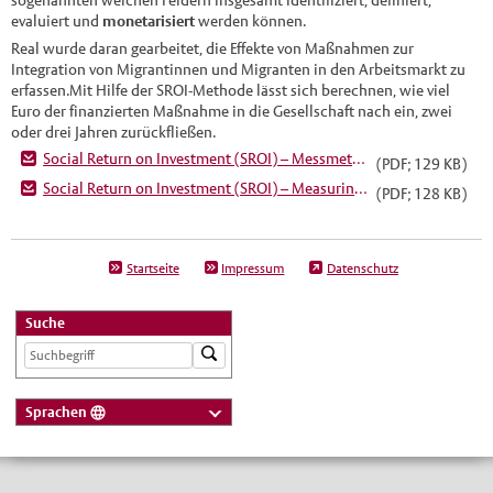
sogenannten weichen Feldern insgesamt identifiziert, definiert,
evaluiert und
monetarisiert
werden können.
Real wurde daran gearbeitet, die Effekte von Maßnahmen zur
Integration von Migrantinnen und Migranten in den Arbeitsmarkt zu
erfassen.Mit Hilfe der SROI-Methode lässt sich berechnen, wie viel
Euro der finanzierten Maßnahme in die Gesellschaft nach ein, zwei
oder drei Jahren zurückfließen.
Social Return on Investment (SROI) – Messmethodik, um gesellschaftliche Renditen öffentlicher Investitionen darzustellen
(PDF; 129 KB)
Social Return on Investment (SROI) – Measuring Method for the Representation of Social Returns on Public Investments
(PDF; 128 KB)
Startseite
Impressum
Datenschutz
Suche
Sprachen
Deutsch
Nederlands