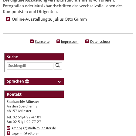
Fotografien oder Musikhandschriften das wechselvolle Leben des
Komponisten und Dirigenten.
Online-Ausstellung zu Julius Otto Grimm
Startseite
Impressum
Datenschutz
Suche
Sprachen
Deutsch
Kontakt
Nederlands
Stadtarchiv Münster
English
An den Speichern 8
48157 Münster
Українська
Tel. 02 51/4 92-47 01
Fax 02 51/4 92-77 27
Türkçe
archiv(at)stadt-muenster.de
اللغة العربية
Lage im Stadtplan