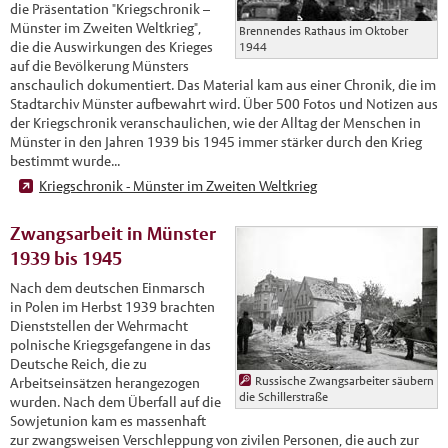
die Präsentation "Kriegschronik –
Münster im Zweiten Weltkrieg",
Brennendes Rathaus im Oktober
die die Auswirkungen des Krieges
1944
auf die Bevölkerung Münsters
anschaulich dokumentiert. Das Material kam aus einer Chronik, die im
Stadtarchiv Münster aufbewahrt wird. Über 500 Fotos und Notizen aus
der Kriegschronik veranschaulichen, wie der Alltag der Menschen in
Münster in den Jahren 1939 bis 1945 immer stärker durch den Krieg
bestimmt wurde...
Kriegschronik - Münster im Zweiten Weltkrieg
Zwangsarbeit in Münster
1939 bis 1945
Nach dem deutschen Einmarsch
in Polen im Herbst 1939 brachten
Dienststellen der Wehrmacht
polnische Kriegsgefangene in das
Deutsche Reich, die zu
Russische Zwangsarbeiter säubern
Arbeitseinsätzen herangezogen
die Schillerstraße
wurden. Nach dem Überfall auf die
Sowjetunion kam es massenhaft
zur zwangsweisen Verschleppung von zivilen Personen, die auch zur