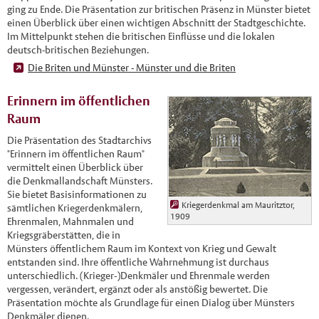
ging zu Ende. Die Präsentation zur britischen Präsenz in Münster bietet
einen Überblick über einen wichtigen Abschnitt der Stadtgeschichte.
Im Mittelpunkt stehen die britischen Einflüsse und die lokalen
deutsch-britischen Beziehungen.
Die Briten und Münster - Münster und die Briten
Erinnern im öffentlichen
Raum
Die Präsentation des Stadtarchivs
"Erinnern im öffentlichen Raum"
vermittelt einen Überblick über
die Denkmallandschaft Münsters.
Sie bietet Basisinformationen zu
Kriegerdenkmal am Mauritztor,
sämtlichen Kriegerdenkmälern,
1909
Ehrenmalen, Mahnmalen und
Kriegsgräberstätten, die in
Münsters öffentlichem Raum im Kontext von Krieg und Gewalt
entstanden sind. Ihre öffentliche Wahrnehmung ist durchaus
unterschiedlich. (Krieger-)Denkmäler und Ehrenmale werden
vergessen, verändert, ergänzt oder als anstößig bewertet. Die
Präsentation möchte als Grundlage für einen Dialog über Münsters
Denkmäler dienen.