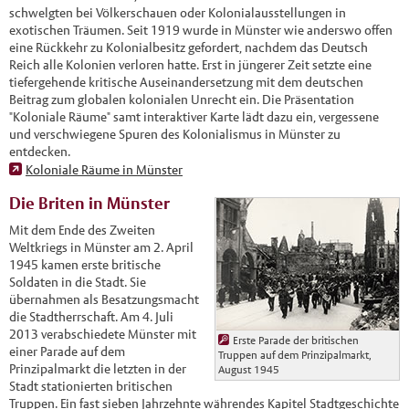
schwelgten bei Völkerschauen oder Kolonialausstellungen in
exotischen Träumen. Seit 1919 wurde in Münster wie anderswo offen
eine Rückkehr zu Kolonialbesitz gefordert, nachdem das Deutsch
Reich alle Kolonien verloren hatte. Erst in jüngerer Zeit setzte eine
tiefergehende kritische Auseinandersetzung mit dem deutschen
Beitrag zum globalen kolonialen Unrecht ein. Die Präsentation
"Koloniale Räume" samt interaktiver Karte lädt dazu ein, vergessene
und verschwiegene Spuren des Kolonialismus in Münster zu
entdecken.
Koloniale Räume in Münster
Die Briten in Münster
Mit dem Ende des Zweiten
Weltkriegs in Münster am 2. April
1945 kamen erste britische
Soldaten in die Stadt. Sie
übernahmen als Besatzungsmacht
die Stadtherrschaft. Am 4. Juli
2013 verabschiedete Münster mit
Erste Parade der britischen
einer Parade auf dem
Truppen auf dem Prinzipalmarkt,
Prinzipalmarkt die letzten in der
August 1945
Stadt stationierten britischen
Truppen. Ein fast sieben Jahrzehnte währendes Kapitel Stadtgeschichte