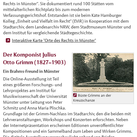
Rechts in Münster“. Sie dokumentiert rund 100 Stätten vom
mittelalterlichen Richtplatz bis zum modernen
Verfassungsgerichtshof. Entstanden ist sie beim Käte Hamburger
Kolleg „Einheit und Vielfalt im Recht“ (EViR) in Kooperation mit dem
Stadtarchiv, dem Landesarchiv NRW, dem Stadtmuseum Münster und
dem Institut für vergleichende Städtegeschichte.
Interaktive Karte "Orte des Rechts in Münster"
Der Komponist Julius
Otto Grimm (1827–1903)
Ein Brahms-Freund in Münster
Die Online-Ausstellung ist Teil
eines größeren Forschungs- und
Lehrprojektes am Institut für
Büste Grimms an der
Musikwissenschaft der Universität
Kreuzschanze
Münster unter Leitung von Peter
Schmitz und Anna Maria Plischka.
Grundlage ist der Grimm-Nachlass im Stadtarchiv, den die beiden mit
Lehrveranstaltungen, Workshops und Konzerten erforschten. Neben
der Internetpräsentation erscheinen Editionen unveröffentlichter
Kompositionen und ein Sammelband zum Leben und Wirken Grimms.
Die digitale Ausstellung veranschaulicht anhand von Briefen,