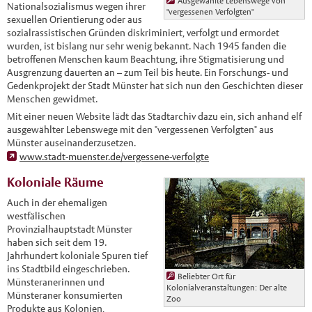
Ausgewählte Lebenswege von
Nationalsozialismus wegen ihrer
"vergessenen Verfolgten"
sexuellen Orientierung oder aus
sozialrassistischen Gründen diskriminiert, verfolgt und ermordet
wurden, ist bislang nur sehr wenig bekannt. Nach 1945 fanden die
betroffenen Menschen kaum Beachtung, ihre Stigmatisierung und
Ausgrenzung dauerten an – zum Teil bis heute. Ein Forschungs- und
Gedenkprojekt der Stadt Münster hat sich nun den Geschichten dieser
Menschen gewidmet.
Mit einer neuen Website lädt das Stadtarchiv dazu ein, sich anhand elf
ausgewählter Lebenswege mit den "vergessenen Verfolgten" aus
Münster auseinanderzusetzen.
www.stadt-muenster.de/vergessene-verfolgte
Koloniale Räume
Auch in der ehemaligen
westfälischen
Provinzialhauptstadt Münster
haben sich seit dem 19.
Jahrhundert koloniale Spuren tief
ins Stadtbild eingeschrieben.
Beliebter Ort für
Münsteranerinnen und
Kolonialveranstaltungen: Der alte
Münsteraner konsumierten
Zoo
Produkte aus Kolonien,