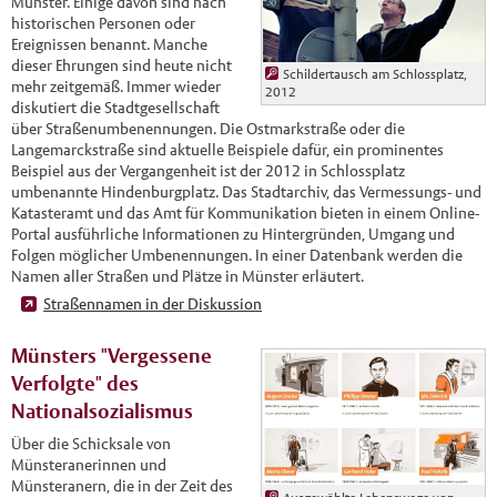
Münster. Einige davon sind nach
historischen Personen oder
Ereignissen benannt. Manche
dieser Ehrungen sind heute nicht
Schildertausch am Schlossplatz,
mehr zeitgemäß. Immer wieder
2012
diskutiert die Stadtgesellschaft
über Straßenumbenennungen. Die Ostmarkstraße oder die
Langemarckstraße sind aktuelle Beispiele dafür, ein prominentes
Beispiel aus der Vergangenheit ist der 2012 in Schlossplatz
umbenannte Hindenburgplatz. Das Stadtarchiv, das Vermessungs- und
Katasteramt und das Amt für Kommunikation bieten in einem Online-
Portal ausführliche Informationen zu Hintergründen, Umgang und
Folgen möglicher Umbenennungen. In einer Datenbank werden die
Namen aller Straßen und Plätze in Münster erläutert.
Straßennamen in der Diskussion
Münsters "Vergessene
Verfolgte" des
Nationalsozialismus
Über die Schicksale von
Münsteranerinnen und
Münsteranern, die in der Zeit des