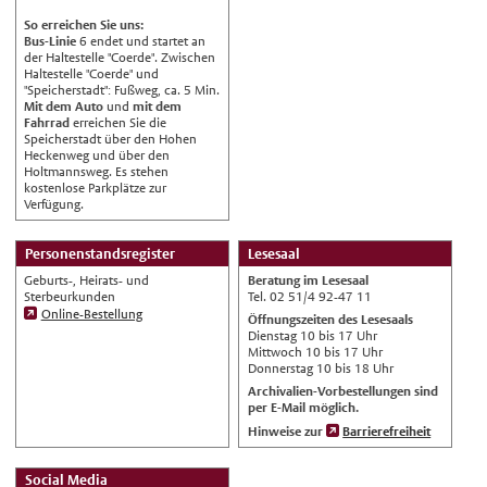
Français
So erreichen Sie uns:
Bus-Linie
6 endet und startet an
Español
der Haltestelle "Coerde". Zwischen
Haltestelle "Coerde" und
Polski
"Speicherstadt": Fußweg, ca. 5 Min.
Mit dem Auto
und
mit dem
Русский
Fahrrad
erreichen Sie die
Speicherstadt über den Hohen
中文
Heckenweg und über den
Automatische Übersetzung, ohne
Holtmannsweg. Es stehen
Gewähr auf Richtigkeit.
kostenlose Parkplätze zur
Verfügung.
Personenstandsregister
Lesesaal
Geburts-, Heirats- und
Beratung im Lesesaal
Sterbeurkunden
Tel. 02 51/4 92-47 11
Online-Bestellung
Öffnungszeiten des Lesesaals
Dienstag 10 bis 17 Uhr
Mittwoch 10 bis 17 Uhr
Donnerstag 10 bis 18 Uhr
Archivalien-Vorbestellungen sind
per E-Mail möglich.
Hinweise zur
Barrierefreiheit
Social Media