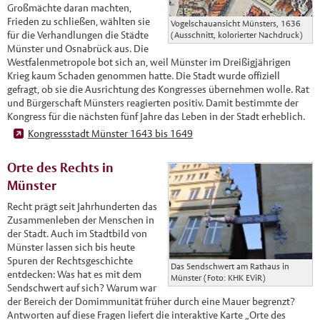
Großmächte daran machten,
Frieden zu schließen, wählten sie
Vogelschauansicht Münsters, 1636
für die Verhandlungen die Städte
(Ausschnitt, kolorierter Nachdruck)
Münster und Osnabrück aus. Die
Westfalenmetropole bot sich an, weil Münster im Dreißigjährigen
Krieg kaum Schaden genommen hatte. Die Stadt wurde offiziell
gefragt, ob sie die Ausrichtung des Kongresses übernehmen wolle. Rat
und Bürgerschaft Münsters reagierten positiv. Damit bestimmte der
Kongress für die nächsten fünf Jahre das Leben in der Stadt erheblich.
Kongressstadt Münster 1643 bis 1649
Orte des Rechts in
Münster
Recht prägt seit Jahrhunderten das
Zusammenleben der Menschen in
der Stadt. Auch im Stadtbild von
Münster lassen sich bis heute
Spuren der Rechtsgeschichte
Das Sendschwert am Rathaus in
entdecken: Was hat es mit dem
Münster (Foto: KHK EViR)
Sendschwert auf sich? Warum war
der Bereich der Domimmunität früher durch eine Mauer begrenzt?
Antworten auf diese Fragen liefert die interaktive Karte „Orte des