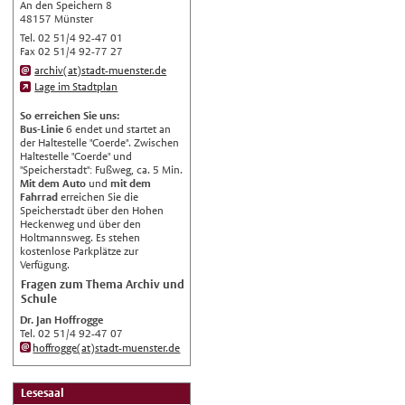
English
An den Speichern 8
48157 Münster
Українська
Tel. 02 51/4 92-47 01
Fax 02 51/4 92-77 27
Türkçe
archiv(at)stadt-muenster.de
اللغة العربية
Lage im Stadtplan
Français
So erreichen Sie uns:
Bus-Linie
6 endet und startet an
Español
der Haltestelle "Coerde". Zwischen
Haltestelle "Coerde" und
Polski
"Speicherstadt": Fußweg, ca. 5 Min.
Mit dem Auto
und
mit dem
Русский
Fahrrad
erreichen Sie die
Speicherstadt über den Hohen
中文
Heckenweg und über den
Automatische Übersetzung, ohne
Holtmannsweg. Es stehen
Gewähr auf Richtigkeit.
kostenlose Parkplätze zur
Verfügung.
Fragen zum Thema Archiv und
Schule
Dr. Jan Hoffrogge
Tel. 02 51/4 92-47 07
hoffrogge(at)stadt-muenster.de
Lesesaal