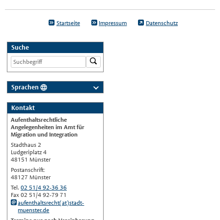
Startseite
Impressum
Datenschutz
Suche
Sprachen
Deutsch
Kontakt
Nederlands
Aufenthaltsrechtliche
English
Angelegenheiten im Amt für
Migration und Integration
Українська
Stadthaus 2
Ludgeriplatz 4
Türkçe
48151 Münster
اللغة العربية
Postanschrift:
48127 Münster
Français
Tel.
02 51/4 92-36 36
Fax 02 51/4 92-79 71
Español
aufenthaltsrecht(at)stadt-
muenster.de
Polski