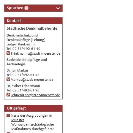
Sprachen
Deutsch
Kontakt
Nederlands
Städtische Denkmalbehörde
English
Denkmalschutz und
Denkmalpflege (Leitung)
Українська
Ludger Brinkmann
Tel. 02 51/4 92-61 40
Türkçe
BrinkmannL@stadt-muenster.de
اللغة العربية
Bodendenkmalpflege und
Archäologie
Français
Dr. Jan Markus
Tel. 02 51/492-61 48
Español
Markus@stadt-muenster.de
Polski
Dr. Esther Lehnemann
Tel. 02 51/492-61 96
Русский
Lehnemann@stadt-muenster.de
中文
Oft gefragt
Automatische Übersetzung, ohne
Gewähr auf Richtigkeit.
Karte der Ausgrabungen in
Münster
Wo wurden archäologische
Maßnahmen durchgeführt?