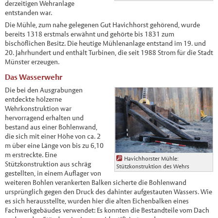
derzeitigen Wehranlage
entstanden war.
Die Mühle, zum nahe gelegenen Gut Havichhorst gehörend, wurde
bereits 1318 erstmals erwähnt und gehörte bis 1831 zum
bischöflichen Besitz. Die heutige Mühlenanlage entstand im 19. und
20. Jahrhundert und enthält Turbinen, die seit 1988 Strom für die Stadt
Münster erzeugen.
Das Wasserwehr
Die bei den Ausgrabungen
entdeckte hölzerne
Wehrkonstruktion war
hervorragend erhalten und
bestand aus einer Bohlenwand,
die sich mit einer Höhe von ca. 2
m über eine Länge von bis zu 6,10
m erstreckte. Eine
Havichhorster Mühle:
Stützkonstruktion aus schräg
Stützkonstruktion des Wehrs
gestellten, in einem Auflager von
weiteren Bohlen verankerten Balken sicherte die Bohlenwand
ursprünglich gegen den Druck des dahinter aufgestauten Wassers. Wie
es sich herausstellte, wurden hier die alten Eichenbalken eines
Fachwerkgebäudes verwendet: Es konnten die Bestandteile vom Dach