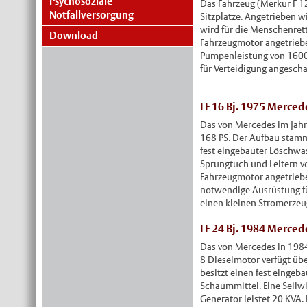
Psychosoziale
Das Fahrzeug (Merkur F 1
Notfallversorgung
Sitzplätze. Angetrieben w
wird für die Menschenret
Download
Fahrzeugmotor angetrieb
Pumpenleistung von 1600 
für Verteidigung angeschaf
LF 16 Bj. 1975 Merced
Das von Mercedes im Jahr
168 PS. Der Aufbau stammt
fest eingebauter Löschwas
Sprungtuch und Leitern v
Fahrzeugmotor angetriebe
notwendige Ausrüstung für
einen kleinen Stromerzeu
LF 24 Bj. 1984 Merced
Das von Mercedes in 1984 
8 Dieselmotor verfügt übe
besitzt einen fest eingeb
Schaummittel. Eine Seilwi
Generator leistet 20 KVA.