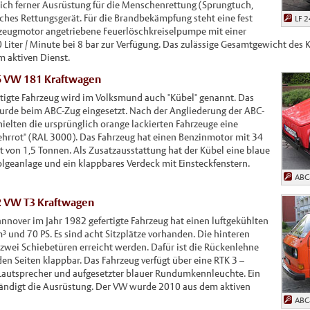
sich ferner Ausrüstung für die Menschenrettung (Sprungtuch,
sches Rettungsgerät. Für die Brandbekämpfung steht eine fest
LF 2
zeugmotor angetriebene Feuerlöschkreiselpumpe mit einer
iter / Minute bei 8 bar zur Verfügung. Das zulässige Gesamtgewicht des K
m aktiven Dienst.
6 VW 181 Kraftwagen
tigte Fahrzeug wird im Volksmund auch "Kübel" genannt. Das
rde beim ABC-Zug eingesetzt. Nach der Angliederung der ABC-
ielten die ursprünglich orange lackierten Fahrzeuge eine
hrrot" (RAL 3000). Das Fahrzeug hat einen Benzinmotor mit 34
 von 1,5 Tonnen. Als Zusatzausstattung hat der Kübel eine blaue
geanlage und ein klappbares Verdeck mit Einsteckfenstern.
ABC
2 VW T3 Kraftwagen
nnover im Jahr 1982 gefertigte Fahrzeug hat einen luftgekühlten
und 70 PS. Es sind acht Sitzplätze vorhanden. Die hinteren
zwei Schiebetüren erreicht werden. Dafür ist die Rückenlehne
den Seiten klappbar. Das Fahrzeug verfügt über eine RTK 3 –
autsprecher und aufgesetzter blauer Rundumkennleuchte. Ein
tändigt die Ausrüstung. Der VW wurde 2010 aus dem aktiven
ABC