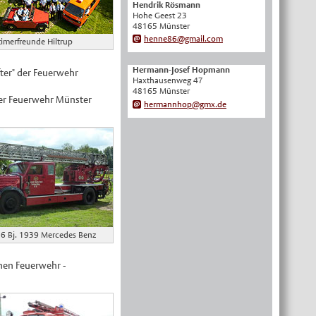
Hendrik Rösmann
Hohe Geest 23
English
48165 Münster
Українська
henne86@gmail.com
imerfreunde Hiltrup
Türkçe
Hermann-Josef Hopmann
fter" der Feuerwehr
اللغة العربية
Haxthausenweg 47
48165 Münster
Français
der Feuerwehr Münster
hermannhop@gmx.de
Español
Polski
Русский
中文
Automatische Übersetzung, ohne
Gewähr auf Richtigkeit.
26 Bj. 1939 Mercedes Benz
chen Feuerwehr -