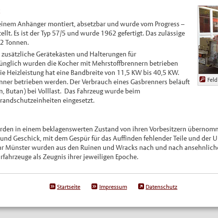
2
 einem Anhänger montiert, absetzbar und wurde vom Progress –
llt. Es ist der Typ 57/5 und wurde 1962 gefertigt. Das zulässige
,2 Tonnen.
 zusätzliche Gerätekästen und Halterungen für
ünglich wurden die Kocher mit Mehrstoffbrennern betrieben
 Die Heizleistung hat eine Bandbreite von 11,5 KW bis 40,5 KW.
Fel
nner betrieben werden. Der Verbrauch eines Gasbrenners beläuft
an, Butan) bei Volllast. Das Fahrzeug wurde beim
randschutzeinheiten eingesetzt.
urden in einem beklagenswerten Zustand von ihren Vorbesitzern übernom
ß und Geschick, mit dem Gespür für das Auffinden fehlender Teile und der 
hr Münster wurden aus den Ruinen und Wracks nach und nach ansehnliche
fahrzeuge als Zeugnis ihrer jeweiligen Epoche.
Startseite
Impressum
Datenschutz