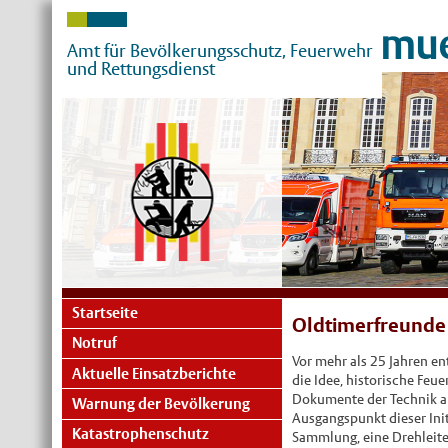
mue
Amt für Bevölkerungsschutz, Feuerwehr
und Rettungsdienst
Startseite
Oldtimerfreunde 
Notruf
Vor mehr als 25 Jahren e
Aktuelle Einsatzberichte
die Idee, historische Feu
Dokumente der Technik ab
Warnung der Bevölkerung
Ausgangspunkt dieser Init
Katastrophenschutz
Sammlung, eine Drehleiter