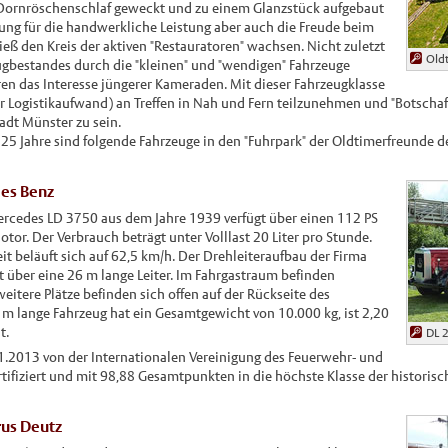
m Dornröschenschlaf geweckt und zu einem Glanzstück aufgebaut
ung für die handwerkliche Leistung aber auch die Freude beim
eß den Kreis der aktiven "Restauratoren" wachsen. Nicht zuletzt
Oldt
ugbestandes durch die "kleinen" und "wendigen" Fahrzeuge
ren das Interesse jüngerer Kameraden. Mit dieser Fahrzeugklasse
rer Logistikaufwand) an Treffen in Nah und Fern teilzunehmen und "Botscha
adt Münster zu sein.
 25 Jahre sind folgende Fahrzeuge in den "Fuhrpark" der Oldtimerfreunde 
des Benz
ercedes LD 3750 aus dem Jahre 1939 verfügt über einen 112 PS
tor. Der Verbrauch beträgt unter Volllast 20 Liter pro Stunde.
 beläuft sich auf 62,5 km/h. Der Drehleiteraufbau der Firma
t über eine 26 m lange Leiter. Im Fahrgastraum befinden
 weitere Plätze befinden sich offen auf der Rückseite des
 m lange Fahrzeug hat ein Gesamtgewicht von 10.000 kg, ist 2,20
t.
DL 
.2013 von der Internationalen Vereinigung des Feuerwehr- und
tifiziert und mit 98,88 Gesamtpunkten in die höchste Klasse der historis
rus Deutz