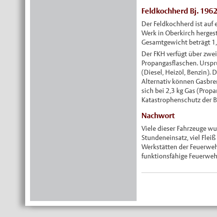
Feldkochherd Bj. 196
Der Feldkochherd ist auf
Werk in Oberkirch hergeste
Gesamtgewicht beträgt 1
Der FKH verfügt über zwei
Propangasflaschen. Urspr
(Diesel, Heizöl, Benzin).
Alternativ können Gasbre
sich bei 2,3 kg Gas (Prop
Katastrophenschutz der B
Nachwort
Viele dieser Fahrzeuge w
Stundeneinsatz, viel Flei
Werkstätten der Feuerwe
funktionsfähige Feuerwehr