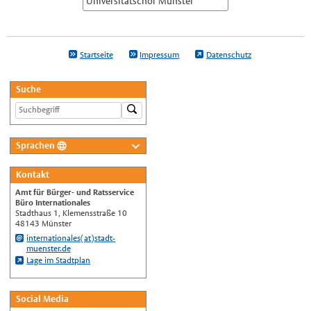
Universitätschor Münster
Startseite
Impressum
Datenschutz
Suche
Sprachen
Deutsch
Kontakt
Nederlands
Amt für Bürger- und Ratsservice
English
Büro Internationales
Stadthaus 1, Klemensstraße 10
Українська
48143 Münster
internationales(at)stadt-
Türkçe
muenster.de
Lage im Stadtplan
اللغة العربية
Français
Social Media
Español