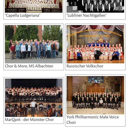
"Capella Ludgeriana"
"Lubliner Nachtigallen"
Chor & More, MS Albachten
Russischer Volkschor
York Philharmonic Male Voice
MarQant - der Münster Chor
Choir