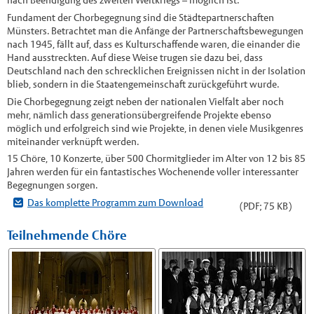
nach Beendigung des zweiten Weltkriegs – möglich ist.
Fundament der Chorbegegnung sind die Städtepartnerschaften
Münsters. Betrachtet man die Anfänge der Partnerschaftsbewegungen
nach 1945, fällt auf, dass es Kulturschaffende waren, die einander die
Hand ausstreckten. Auf diese Weise trugen sie dazu bei, dass
Deutschland nach den schrecklichen Ereignissen nicht in der Isolation
blieb, sondern in die Staatengemeinschaft zurückgeführt wurde.
Die Chorbegegnung zeigt neben der nationalen Vielfalt aber noch
mehr, nämlich dass generationsübergreifende Projekte ebenso
möglich und erfolgreich sind wie Projekte, in denen viele Musikgenres
miteinander verknüpft werden.
15 Chöre, 10 Konzerte, über 500 Chormitglieder im Alter von 12 bis 85
Jahren werden für ein fantastisches Wochenende voller interessanter
Begegnungen sorgen.
Das komplette Programm zum Download
(PDF; 75 KB)
Teilnehmende Chöre