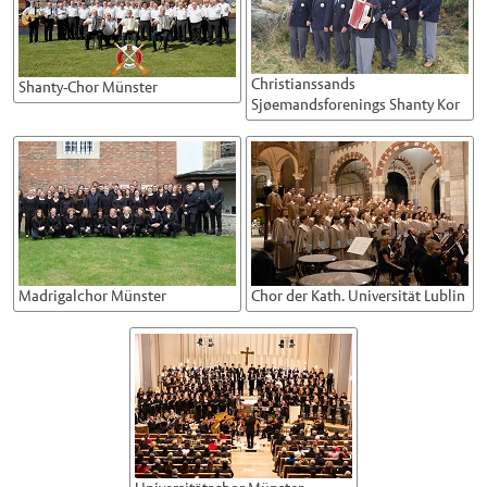
Christianssands
Shanty-Chor Münster
Sjøemandsforenings Shanty Kor
Madrigalchor Münster
Chor der Kath. Universität Lublin