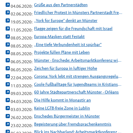
Grüße aus den Partnerstädten
04.06.2020:
Friedlicher Protest in Münsters Partnerstadt Fresno
02.06.2020:
„York for Europe“ denkt an Münster
19.05.2020:
Flagge zeigen für die Freundschaft mit Israel
11.05.2020:
Europa-Masken statt Festakt
08.05.2020:
„Eine tiefe Verbundenheit ist spürbar“
08.05.2020:
Projekte füllen Pläne mit Leben
08.05.2020:
Münster - Enschede: Arbeitsmarktkonferenz wird verschoben
06.05.2020:
Zeichen für Europa in luftiger Höhe
06.05.2020:
Corona: York lebt mit strengen Ausgangsregelungen
22.04.2020:
Coole Fußballtage für Jugendteams in Kristiansand
11.03.2020:
60 Jahre Städtepartnerschaft Münster - Orléans
09.03.2020:
Die Hilfe kommt in Monastir an
04.03.2020:
Keine LGTB-freie Zone in Lublin
03.03.2020:
Enschedes Bürgermeister in Münster
26.02.2020:
Begeisterung über Fremdsprachenkenntnis
23.02.2020:
Blick ins Nachbarland: Arbeitsmarktkonferenz der Städte Münster und Enschede