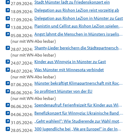
Stadt Münster lädt zu Friedenskonzert ein
27.09.2024:
Delegation aus Rishon LeZion reist vorzeitig ab
18.09.2024:
Delegation aus Rishon LeZion in Münster zu Gast
17.09.2024:
Pianistin und Cellist aus Rishon LeZion spielen Konzert in Münster
13.08.2024:
Angst lähmt die Menschen in Münsters israelischer Partnerstadt
05.08.2024:
(nur mit WN-Abo lesbar)
Shanty-Lieder bereichern die Städtepartnerschaft mit Enschede
28.07.2024:
(nur mit WN-Abo lesbar)
Kinder aus Winnyzja in Münster zu Gast
24.07.2024:
Was Münster mit Minnesota verbindet
04.07.2024:
(nur mit WN-Abo lesbar)
Münster bekräftigt Klimapartnerschaft mit Rochester
07.06.2024:
So profitiert Münster von der EU
06.06.2024:
(nur mit WN-Abo lesbar)
Spendenaufruf: Ferienfreizeit für Kinder aus Winnyzja
06.06.2024:
Benefizkonzert für Winnyzja: Ukrainische Band TIK spielt in Hiltrup
04.06.2024:
„Geht wählen!“: Wie Studierende zur Wahl motivieren
31.05.2024:
300 Jugendliche bei „We are Europe!“ in der Innenstadt
28.05.2024: