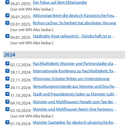
Der Fokus auf dem Miteinander
26.01.2025:
(nur mit WN-Abo lesbar)
Aktionstag feiert die deutsch-französische Freundschaft
20.01.2025:
Rishon LeZion: Sicherheit hat absoluten Vorrang
03.01.2025:
(nur mit WN-Abo lesbar)
Stadträtin Anat Leibovitch: „Feindschaft ist ermüdend“
04.01.2025:
(nur mit WN-Abo lesbar)
2024
Nachhaltigkeit: Münster und Partnerstädte planen weitere Zusammenarbeit
02.12.2024:
Internationale Konferenz zu Nachhaltigkeit: Partnerstädte in Münster zu Gast
28.11.2024:
Winnyzjas Schulen bitten um Unterstützung
22.11.2024:
Verwaltungsvorstände aus Münster und Enschede tagen gemeinsam
20.11.2024:
Stadt und Freundeskreis laden zu Münster-Lublin-Abend ein
31.10.2024:
Münster und Mühlhausen: Festakt zum Tag der Deutschen Einheit
04.10.2024:
Münster und Mühlhausen feiern ihre Partnerschaft
03.10.2024:
(nur mit WN-Abo lesbar)
Münster Gastgeber für deutsch-ukrainische Konferenz
01.10.2024: