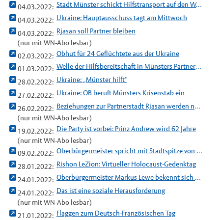
Stadt Münster schickt Hilfstransport auf den Weg nach Lublin
04.03.2022:
Ukraine: Hauptausschuss tagt am Mittwoch
04.03.2022:
Rjasan soll Partner bleiben
04.03.2022:
(nur mit WN-Abo lesbar)
Obhut für 24 Geflüchtete aus der Ukraine
02.03.2022:
Welle der Hilfsbereitschaft in Münsters Partnerstadt Lublin
01.03.2022:
Ukraine: „Münster hilft"
28.02.2022:
Ukraine: OB beruft Münsters Krisenstab ein
27.02.2022:
Beziehungen zur Partnerstadt Rjasan werden noch schwieriger
26.02.2022:
(nur mit WN-Abo lesbar)
Die Party ist vorbei: Prinz Andrew wird 62 Jahre
19.02.2022:
(nur mit WN-Abo lesbar)
Oberbürgermeister spricht mit Stadtspitze von Rjasan
09.02.2022:
Rishon LeZion: Virtueller Holocaust-Gedenktag
28.01.2022:
Oberbürgermeister Markus Lewe bekennt sich zur deutsch-russischen Freundschaft
24.01.2022:
Das ist eine soziale Herausforderung
24.01.2022:
(nur mit WN-Abo lesbar)
Flaggen zum Deutsch-Französischen Tag
21.01.2022: