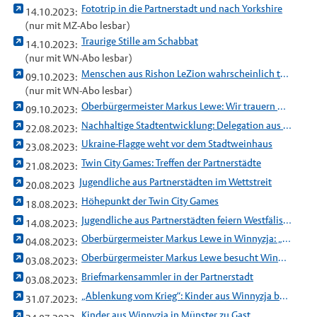
Fototrip in die Partnerstadt und nach Yorkshire
14.10.2023:
(nur mit MZ-Abo lesbar)
Traurige Stille am Schabbat
14.10.2023:
(nur mit WN-Abo lesbar)
Menschen aus Rishon LeZion wahrscheinlich tot oder verschleppt
09.10.2023:
(nur mit WN-Abo lesbar)
Oberbürgermeister Markus Lewe: Wir trauern mit den Menschen in Israel
09.10.2023:
Nachhaltige Stadtentwicklung: Delegation aus Fresno besucht Münster
22.08.2023:
Ukraine-Flagge weht vor dem Stadtweinhaus
23.08.2023:
Twin City Games: Treffen der Partnerstädte
21.08.2023:
Jugendliche aus Partnerstädten im Wettstreit
20.08.2023
Höhepunkt der Twin City Games
18.08.2023:
Jugendliche aus Partnerstädten feiern Westfälischen Frieden
14.08.2023:
Oberbürgermeister Markus Lewe in Winnyzja: „Partnerschaft auf Augenhöhe“
04.08.2023:
Oberbürgermeister Markus Lewe besucht Winnyzja
03.08.2023:
Briefmarkensammler in der Partnerstadt
03.08.2023:
„Ablenkung vom Krieg“: Kinder aus Winnyzja besuchten Münster
31.07.2023:
Kinder aus Winnyzja in Münster zu Gast