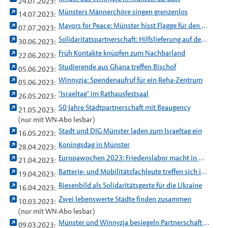
24.07.2023:
Münsters Männerchöre singen grenzenlos
14.07.2023:
Mayors for Peace: Münster hisst Flagge für den Frieden
07.07.2023:
Solidaritätspartnerschaft: Hilfslieferung auf dem Weg nach Winnyzja
30.06.2023:
Früh Kontakte knüpfen zum Nachbarland
22.06.2023:
Studierende aus Ghana treffen Bischof
05.06.2023:
Winnyzja: Spendenaufruf für ein Reha-Zentrum
05.06.2023:
"Israeltag" im Rathausfestsaal
26.05.2023:
50 Jahre Städtpartnerschaft mit Beaugency
21.05.2023:
(nur mit WN-Abo lesbar)
Stadt und DIG Münster laden zum Israeltag ein
16.05.2023:
Koningsdag in Münster
28.04.2023:
Europawochen 2023: Friedenslabor macht in Münster Station
21.04.2023:
Batterie- und Mobilitätsfachleute treffen sich in Kristiansand
19.04.2023:
Riesenbild als Solidaritätsgeste für die Ukraine
16.04.2023:
Zwei lebenswerte Städte finden zusammen
10.03.2023:
(nur mit WN-Abo lesbar)
Münster und Winnyzja besiegeln Partnerschaft offiziell
09.03.2023: