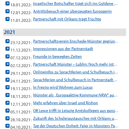
Israelischer Botschafter trägt sich ins Goldene Buch ein
18.01.2022:
Antrittsbesuch einer überzeugten Europäerin
12.01.2022:
Partnerschaft mit Orléans trägt Früchte
11.01.2022:
2021
Partnerschaftsverein Enschede-Münster gegründet
23.12.2021:
Impressionen aus der Partnerstadt
11.12.2021:
Freunde in bewegten Zeiten
07.12.2021:
Partnerschaft Münster – Lublin: Noch mehr internationale Zusammenarbeit Jugendlicher
02.12.2021:
Onlineinfos zu Sprachferien und Schulbesuch in York
29.11.2021:
Sprachferien und Schulbesuch in Partnerstadt York
24.11.2021:
In Fresno wird Wohnen zum Luxus
19.11.2021:
Münster als „Europaaktive Kommune NRW“ ausgezeichnet
18.11.2021:
Mehr erfahren über Israel und Rishon
12.11.2021:
OB Lewe trifft in Leipzig Amtskollegen aus ganz Europa
05.11.2021:
Zukunft des Schüleraustausches mit Orléans ungewiss
28.10.2021:
Tag der Deutschen Einheit: Feier in Münsters Partnerstadt Mühlhausen
04.10.2021: