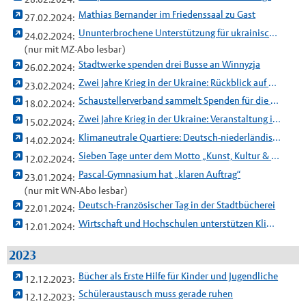
Mathias Bernander im Friedenssaal zu Gast
27.02.2024:
Ununterbrochene Unterstützung für ukrainische Geflüchtete
24.02.2024:
(nur mit MZ-Abo lesbar)
Stadtwerke spenden drei Busse an Winnyzja
26.02.2024:
Zwei Jahre Krieg in der Ukraine: Rückblick auf Winnyzja-Hilfen
23.02.2024:
Schaustellerverband sammelt Spenden für die Ukraine
18.02.2024:
Zwei Jahre Krieg in der Ukraine: Veranstaltung im Rathaus
15.02.2024:
Klimaneutrale Quartiere: Deutsch-niederländisches Projekt startet
14.02.2024:
Sieben Tage unter dem Motto „Kunst, Kultur & Kurioses“
12.02.2024:
Pascal-Gymnasium hat „klaren Auftrag“
23.01.2024:
(nur mit WN-Abo lesbar)
Deutsch-Französischer Tag in der Stadtbücherei
22.01.2024:
Wirtschaft und Hochschulen unterstützen Klimastadt-Vertrag
12.01.2024:
2023
Bücher als Erste Hilfe für Kinder und Jugendliche
12.12.2023:
Schüleraustausch muss gerade ruhen
12.12.2023: