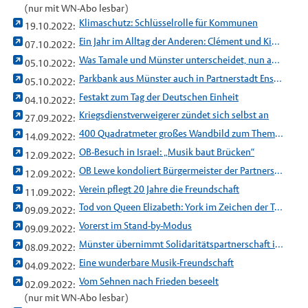
(nur mit WN-Abo lesbar)
Klimaschutz: Schlüsselrolle für Kommunen
19.10.2022:
Ein Jahr im Alltag der Anderen: Clément und Kim Charlotte setzen Zeichen
07.10.2022:
Was Tamale und Münster unterscheidet, nun aber auch verbindet
05.10.2022:
Parkbank aus Münster auch in Partnerstadt Enschede
05.10.2022:
Festakt zum Tag der Deutschen Einheit
04.10.2022:
Kriegsdienstverweigerer zündet sich selbst an
27.09.2022:
400 Quadratmeter großes Wandbild zum Thema Nachhaltigkeit
14.09.2022:
OB-Besuch in Israel: „Musik baut Brücken“
12.09.2022:
OB Lewe kondoliert Bürgermeister der Partnerstadt York zum Tode von Queen Elizabeth II.
12.09.2022:
Verein pflegt 20 Jahre die Freundschaft
11.09.2022:
Tod von Queen Elizabeth: York im Zeichen der Trauer
09.09.2022:
Vorerst im Stand-by-Modus
09.09.2022:
Münster übernimmt Solidaritätspartnerschaft in der Ukraine
08.09.2022:
Eine wunderbare Musik-Freundschaft
04.09.2022:
Vom Sehnen nach Frieden beseelt
02.09.2022:
(nur mit WN-Abo lesbar)