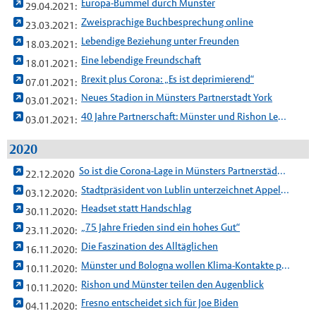
Europa-Bummel durch Münster
29.04.2021:
Zweisprachige Buchbesprechung online
23.03.2021:
Lebendige Beziehung unter Freunden
18.03.2021:
Eine lebendige Freundschaft
18.01.2021:
Brexit plus Corona: „Es ist deprimierend“
07.01.2021:
Neues Stadion in Münsters Partnerstadt York
03.01.2021:
40 Jahre Partnerschaft: Münster und Rishon LeZion
03.01.2021:
2020
So ist die Corona-Lage in Münsters Partnerstädten
22.12.2020
Stadtpräsident von Lublin unterzeichnet Appell zu Toleranz
03.12.2020:
Headset statt Handschlag
30.11.2020:
„75 Jahre Frieden sind ein hohes Gut“
23.11.2020:
Die Faszination des Alltäglichen
16.11.2020:
Münster und Bologna wollen Klima-Kontakte pflegen
10.11.2020:
Rishon und Münster teilen den Augenblick
10.11.2020:
Fresno entscheidet sich für Joe Biden
04.11.2020: