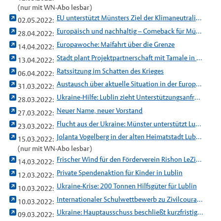
(nur mit WN-Abo lesbar)
EU unterstützt Münsters Ziel der Klimaneutralität bis 2030
02.05.2022:
Europäisch und nachhaltig – Comeback für Münsters Hansemahl
28.04.2022:
Europawoche: Maifahrt über die Grenze
14.04.2022:
Stadt plant Projektpartnerschaft mit Tamale in Ghana
13.04.2022:
Ratssitzung im Schatten des Krieges
06.04.2022:
Austausch über aktuelle Situation in der Europäischen Union
31.03.2022:
Ukraine-Hilfe: Lublin zieht Unterstützungsanfrage zurück
28.03.2022:
Neuer Name, neuer Vorstand
27.03.2022:
Flucht aus der Ukraine: Münster unterstützt Lublin
23.03.2022:
Jolanta Vogelberg in der alten Heimatstadt Lublin
15.03.2022:
(nur mit WN-Abo lesbar)
Frischer Wind für den Förderverein Rishon LeZion
14.03.2022:
Private Spendenaktion für Kinder in Lublin
12.03.2022:
Ukraine-Krise: 200 Tonnen Hilfsgüter für Lublin
10.03.2022:
Internationaler Schulwettbewerb zu Zivilcourage
10.03.2022:
Ukraine: Hauptausschuss beschließt kurzfristige Hilfen für Geflüchtete
09.03.2022: