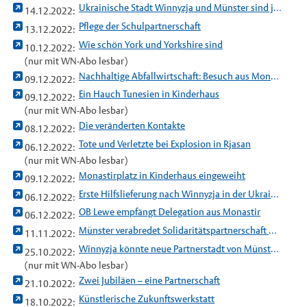
Ukrainische Stadt Winnyzja und Münster sind jetzt Partnerstädte
14.12.2022:
Pflege der Schulpartnerschaft
13.12.2022:
Wie schön York und Yorkshire sind
10.12.2022:
(nur mit WN-Abo lesbar)
Nachhaltige Abfallwirtschaft: Besuch aus Monastir bei den awm
09.12.2022:
Ein Hauch Tunesien in Kinderhaus
09.12.2022:
(nur mit WN-Abo lesbar)
Die veränderten Kontakte
08.12.2022:
Tote und Verletzte bei Explosion in Rjasan
06.12.2022:
(nur mit WN-Abo lesbar)
Monastirplatz in Kinderhaus eingeweiht
09.12.2022:
Erste Hilfslieferung nach Winnyzja in der Ukraine auf dem Weg
06.12.2022:
OB Lewe empfängt Delegation aus Monastir
06.12.2022:
Münster verabredet Solidaritätspartnerschaft mit der Stadt Winnyzja in der Ukraine
11.11.2022:
Winnyzja könnte neue Partnerstadt von Münster werden
25.10.2022:
(nur mit WN-Abo lesbar)
Zwei Jubiläen – eine Partnerschaft
21.10.2022:
Künstlerische Zukunftswerkstatt
18.10.2022: