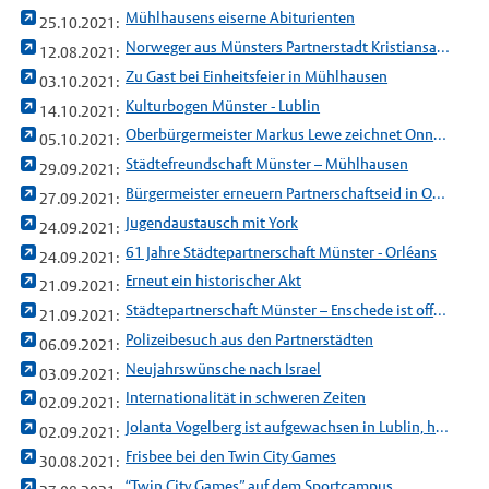
Mühlhausens eiserne Abiturienten
25.10.2021:
Norweger aus Münsters Partnerstadt Kristiansand rudert für guten Zweck zum Mittelmeer
12.08.2021:
Zu Gast bei Einheitsfeier in Mühlhausen
03.10.2021:
Kulturbogen Münster - Lublin
14.10.2021:
Oberbürgermeister Markus Lewe zeichnet Onno van Veldhuizen mit dem Silbernen Rathaus aus
05.10.2021:
Städtefreundschaft Münster – Mühlhausen
29.09.2021:
Bürgermeister erneuern Partnerschaftseid in Orléans
27.09.2021:
Jugendaustausch mit York
24.09.2021:
61 Jahre Städtepartnerschaft Münster - Orléans
24.09.2021:
Erneut ein historischer Akt
21.09.2021:
Städtepartnerschaft Münster – Enschede ist offiziell
21.09.2021:
Polizeibesuch aus den Partnerstädten
06.09.2021:
Neujahrswünsche nach Israel
03.09.2021:
Internationalität in schweren Zeiten
02.09.2021:
Jolanta Vogelberg ist aufgewachsen in Lublin, heimisch in Münster
02.09.2021:
Frisbee bei den Twin City Games
30.08.2021:
“Twin City Games” auf dem Sportcampus