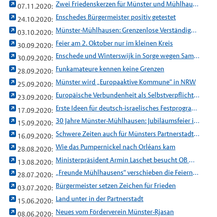
Zwei Friedenskerzen für Münster und Mühlhausen
07.11.2020:
Enschedes Bürgermeister positiv getestet
24.10.2020:
Münster-Mühlhausen: Grenzenlose Verständigung
03.10.2020:
Feier am 2. Oktober nur im kleinen Kreis
30.09.2020:
Enschede und Winterswijk in Sorge wegen Samstag
30.09.2020:
Funkamateure kennen keine Grenzen
28.09.2020:
Münster wird „Europaaktive Kommune“ in NRW
25.09.2020:
Europäische Verbundenheit als Selbstverpflichtung
23.09.2020:
Erste Ideen für deutsch-israelisches Festprogramm
17.09.2020:
30 Jahre Münster-Mühlhausen: Jubiläumsfeier im kleinen Kreis
15.09.2020:
Schwere Zeiten auch für Münsters Partnerstadt Fresno
16.09.2020:
Wie das Pumpernickel nach Orléans kam
28.08.2020:
Ministerpräsident Armin Laschet besucht OB Markus Lewe
13.08.2020:
„Freunde Mühlhausens“ verschieben die Feiern ins nächste Jahr
28.07.2020:
Bürgermeister setzen Zeichen für Frieden
03.07.2020:
Land unter in der Partnerstadt
15.06.2020:
Neues vom Förderverein Münster-Rjasan
08.06.2020: