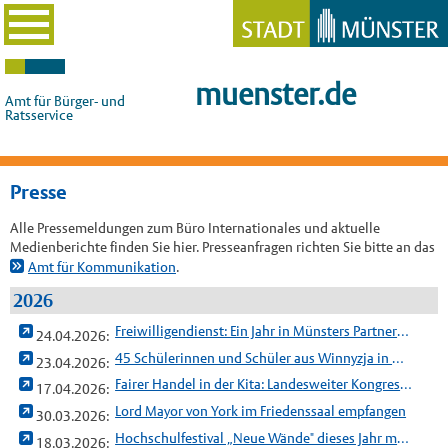
muenster.de
Amt für Bürger- und
Ratsservice
Presse
Alle Pressemeldungen zum Büro Internationales und aktuelle
Medienberichte finden Sie hier. Presseanfragen richten Sie bitte an das
Amt für Kommunikation
.
2026
Freiwilligendienst: Ein Jahr in Münsters Partnerstadt Orléans
24.04.2026:
45 Schülerinnen und Schüler aus Winnyzja in Münster zu Gast
23.04.2026:
Fairer Handel in der Kita: Landesweiter Kongress in Münster
17.04.2026:
Lord Mayor von York im Friedenssaal empfangen
30.03.2026:
Hochschulfestival „Neue Wände" dieses Jahr mit europäischer Beteiligung
18.03.2026: