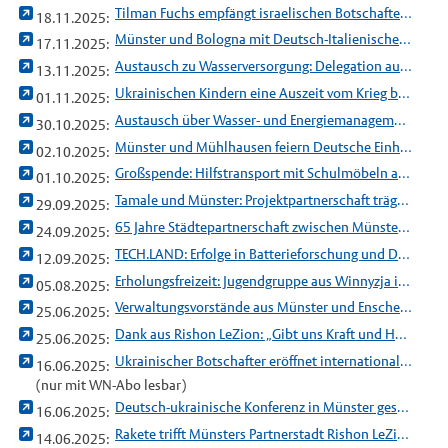
Tilman Fuchs empfängt israelischen Botschafter im Friedenssaal
18.11.2025:
Münster und Bologna mit Deutsch-Italienischem Städtepartnerschaftspreis ausgezeichnet
17.11.2025:
Austausch zu Wasserversorgung: Delegation aus Münster in Tamale zu Gast
13.11.2025:
Ukrainischen Kindern eine Auszeit vom Krieg bieten
01.11.2025:
Austausch über Wasser- und Energiemanagement: Delegation aus Münster in Fresno
30.10.2025:
Münster und Mühlhausen feiern Deutsche Einheit gemeinsam
02.10.2025:
Großspende: Hilfstransport mit Schulmöbeln aus dem Münsterland erreicht Winnyzja
01.10.2025:
Tamale und Münster: Projektpartnerschaft trägt weitere Früchte
29.09.2025:
65 Jahre Städtepartnerschaft zwischen Münster und Orléans
24.09.2025:
TECH.LAND: Erfolge in Batterieforschung und Datenaustausch
12.09.2025:
Erholungsfreizeit: Jugendgruppe aus Winnyzja in Münster zu Gast
05.08.2025:
Verwaltungsvorstände aus Münster und Enschede tagen gemeinsam
25.06.2025:
Dank aus Rishon LeZion: „Gibt uns Kraft und Hoffnung“
25.06.2025:
Ukrainischer Botschafter eröffnet internationale Konferenz in Münster
16.06.2025:
(nur mit WN-Abo lesbar)
Deutsch-ukrainische Konferenz in Münster gestartet
16.06.2025:
Rakete trifft Münsters Partnerstadt Rishon LeZion – Tote und Verwundete
14.06.2025: