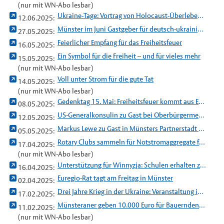
(nur mit WN-Abo lesbar)
Ukraine-Tage: Vortrag von Holocaust-Überlebendem Borys Zabarko
12.06.2025:
Münster im Juni Gastgeber für deutsch-ukrainische Konferenz
27.05.2025:
Feierlicher Empfang für das Freiheitsfeuer
16.05.2025:
Ein Symbol für die Freiheit – und für vieles mehr
15.05.2025:
(nur mit WN-Abo lesbar)
Voll unter Strom für die gute Tat
14.05.2025:
(nur mit WN-Abo lesbar)
Gedenktag 15. Mai: Freiheitsfeuer kommt aus Enschede nach Münster
08.05.2025:
US-Generalkonsulin zu Gast bei Oberbürgermeister Lewe
12.05.2025:
Markus Lewe zu Gast in Münsters Partnerstadt Kristiansand
05.05.2025:
Rotary Clubs sammeln für Notstromaggregate für Winnyzja
17.04.2025:
(nur mit WN-Abo lesbar)
Unterstützung für Winnyzja: Schulen erhalten zwei Generatoren
16.04.2025:
Euregio-Rat tagt am Freitag in Münster
02.04.2025:
Drei Jahre Krieg in der Ukraine: Veranstaltung im Schloßtheater
17.02.2025:
Münsteraner geben 10.000 Euro für Bauerndenkmal
11.02.2025:
(nur mit WN-Abo lesbar)