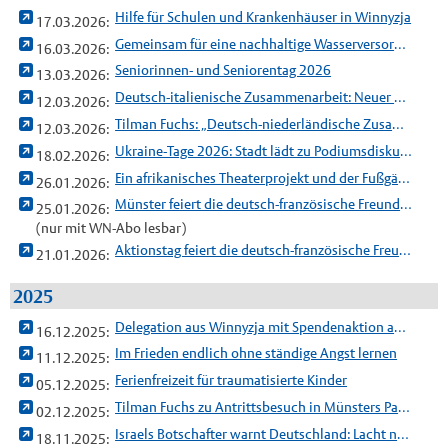
Hilfe für Schulen und Krankenhäuser in Winnyzja
17.03.2026:
Gemeinsam für eine nachhaltige Wasserversorgung in Ghana
16.03.2026:
Seniorinnen- und Seniorentag 2026
13.03.2026:
Deutsch-italienische Zusammenarbeit: Neuer Akteurskreis soll Engagierte aus Münster vernetzen
12.03.2026:
Tilman Fuchs: „Deutsch-niederländische Zusammenarbeit hat besondere Innovationskraft“
12.03.2026:
Ukraine-Tage 2026: Stadt lädt zu Podiumsdiskussion und Konzert ein
18.02.2026:
Ein afrikanisches Theaterprojekt und der Fußgängertunnel am Schlossplatz im Schaufenster Stadtgeschichte
26.01.2026:
Münster feiert die deutsch-französische Freundschaft
25.01.2026:
(nur mit WN-Abo lesbar)
Aktionstag feiert die deutsch-französische Freundschaft
21.01.2026:
2025
Delegation aus Winnyzja mit Spendenaktion auf dem Weihnachtsmarkt zu Gast
16.12.2025:
Im Frieden endlich ohne ständige Angst lernen
11.12.2025:
Ferienfreizeit für traumatisierte Kinder
05.12.2025:
Tilman Fuchs zu Antrittsbesuch in Münsters Partnerstadt Enschede
02.12.2025:
Israels Botschafter warnt Deutschland: Lacht nicht über Extremisten
18.11.2025: