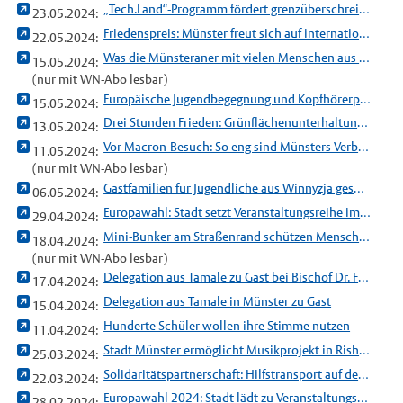
„Tech.Land“-Programm fördert grenzüberschreitende Zusammenarbeit bei Zukunftstechnologien
23.05.2024:
Friedenspreis: Münster freut sich auf internationale Gäste
22.05.2024:
Was die Münsteraner mit vielen Menschen aus Polen gemeinsam haben
15.05.2024:
(nur mit WN-Abo lesbar)
Europäische Jugendbegegnung und Kopfhörerparty
15.05.2024:
Drei Stunden Frieden: Grünflächenunterhaltung lädt auf die Promenade ein
13.05.2024:
Vor Macron-Besuch: So eng sind Münsters Verbindungen zu Frankreich
11.05.2024:
(nur mit WN-Abo lesbar)
Gastfamilien für Jugendliche aus Winnyzja gesucht
06.05.2024:
Europawahl: Stadt setzt Veranstaltungsreihe im Mai fort
29.04.2024:
Mini-Bunker am Straßenrand schützen Menschen in Rishon Le-Zion
18.04.2024:
(nur mit WN-Abo lesbar)
Delegation aus Tamale zu Gast bei Bischof Dr. Felix Genn
17.04.2024:
Delegation aus Tamale in Münster zu Gast
15.04.2024:
Hunderte Schüler wollen ihre Stimme nutzen
11.04.2024:
Stadt Münster ermöglicht Musikprojekt in Rishon LeZion
25.03.2024:
Solidaritätspartnerschaft: Hilfstransport auf dem Weg nach Winnyzja
22.03.2024:
Europawahl 2024: Stadt lädt zu Veranstaltungsreihe ein
28.02.2024: