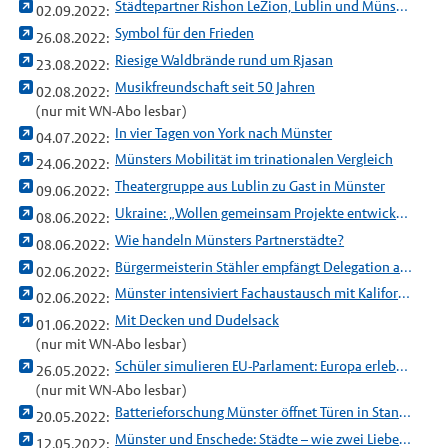
Städtepartner Rishon LeZion, Lublin und Münster: Internationales Konzertprojekt begeisterte Publikum
02.09.2022:
Symbol für den Frieden
26.08.2022:
Riesige Waldbrände rund um Rjasan
23.08.2022:
Musikfreundschaft seit 50 Jahren
02.08.2022:
(nur mit WN-Abo lesbar)
In vier Tagen von York nach Münster
04.07.2022:
Münsters Mobilität im trinationalen Vergleich
24.06.2022:
Theatergruppe aus Lublin zu Gast in Münster
09.06.2022:
Ukraine: „Wollen gemeinsam Projekte entwickeln“
08.06.2022:
Wie handeln Münsters Partnerstädte?
08.06.2022:
Bürgermeisterin Stähler empfängt Delegation aus Tamale
02.06.2022:
Münster intensiviert Fachaustausch mit Kalifornien
02.06.2022:
Mit Decken und Dudelsack
01.06.2022:
(nur mit WN-Abo lesbar)
Schüler simulieren EU-Parlament: Europa erleben und verstehen
26.05.2022:
(nur mit WN-Abo lesbar)
Batterieforschung Münster öffnet Türen in Stanford
20.05.2022:
Münster und Enschede: Städte – wie zwei Liebende
12.05.2022: