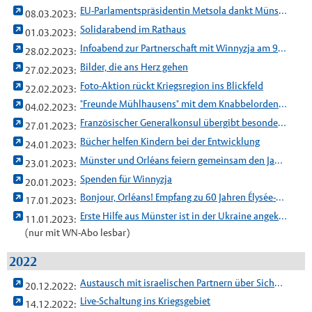
EU-Parlamentspräsidentin Metsola dankt Münster für Ukraine-Hilfen
08.03.2023:
Solidarabend im Rathaus
01.03.2023:
Infoabend zur Partnerschaft mit Winnyzja am 9. März
28.02.2023:
Bilder, die ans Herz gehen
27.02.2023:
Foto-Aktion rückt Kriegsregion ins Blickfeld
22.02.2023:
"Freunde Mühlhausens" mit dem Knabbelorden geehrt
04.02.2023:
Französischer Generalkonsul übergibt besondere Urkunde
27.01.2023:
Bücher helfen Kindern bei der Entwicklung
24.01.2023:
Münster und Orléans feiern gemeinsam den Jahrestag des Élysée-Vertrages
23.01.2023:
Spenden für Winnyzja
20.01.2023:
Bonjour, Orléans! Empfang zu 60 Jahren Élysée-Vertrag
17.01.2023:
Erste Hilfe aus Münster ist in der Ukraine angekommen
11.01.2023:
(nur mit WN-Abo lesbar)
2022
Austausch mit israelischen Partnern über Sicherheitsfragen
20.12.2022:
Live-Schaltung ins Kriegsgebiet
14.12.2022: