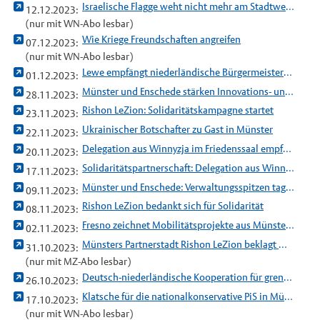
Israelische Flagge weht nicht mehr am Stadtweinhaus
12.12.2023:
(nur mit WN-Abo lesbar)
Wie Kriege Freundschaften angreifen
07.12.2023:
(nur mit WN-Abo lesbar)
Lewe empfängt niederländische Bürgermeisterinnen und Bürgermeister
01.12.2023:
Münster und Enschede stärken Innovations- und Technologiekooperation
28.11.2023:
Rishon LeZion: Solidaritätskampagne startet
23.11.2023:
Ukrainischer Botschafter zu Gast in Münster
22.11.2023:
Delegation aus Winnyzja im Friedenssaal empfangen
20.11.2023:
Solidaritätspartnerschaft: Delegation aus Winnyzja in Münster zu Gast
17.11.2023:
Münster und Enschede: Verwaltungsspitzen tagen gemeinsam
09.11.2023:
Rishon LeZion bedankt sich für Solidarität
08.11.2023:
Fresno zeichnet Mobilitätsprojekte aus Münster aus
02.11.2023:
Münsters Partnerstadt Rishon LeZion beklagt mittlerweile 51 Tote
31.10.2023:
(nur mit MZ-Abo lesbar)
Deutsch-niederländische Kooperation für grenzüberschreitenden Klimaschutz
26.10.2023:
Klatsche für die nationalkonservative PiS in Münsters Partnerstadt
17.10.2023:
(nur mit WN-Abo lesbar)