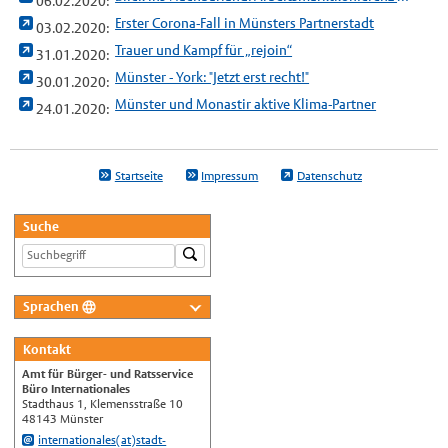
06.02.2020:
Erster Corona-Fall in Münsters Partnerstadt
03.02.2020:
Trauer und Kampf für „rejoin“
31.01.2020:
Münster - York: "Jetzt erst recht!"
30.01.2020:
Münster und Monastir aktive Klima-Partner
24.01.2020:
Startseite
Impressum
Datenschutz
Suche
Sprachen
Deutsch
Kontakt
Nederlands
Amt für Bürger- und Ratsservice
English
Büro Internationales
Stadthaus 1, Klemensstraße 10
Українська
48143 Münster
internationales(at)stadt-