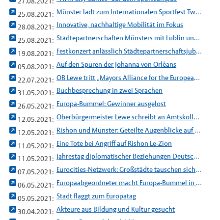
27.08.2021:
Münster lädt zum Internationalen Sportfest Twin City Games ein
25.08.2021:
Innovative, nachhaltige Mobilität im Fokus
28.08.2021:
Städtepartnerschaften Münsters mit Lublin und Rishon LeZion werden gefeiert
25.08.2021:
Festkonzert anlässlich Städtepartnerschaftsjubiläen
19.08.2021:
Auf den Spuren der Johanna von Orléans
05.08.2021:
OB Lewe tritt „Mayors Alliance for the European Green Deal“ bei
22.07.2021:
Buchbesprechung in zwei Sprachen
31.05.2021:
Europa-Bummel: Gewinner ausgelost
26.05.2021:
Oberbürgermeister Lewe schreibt an Amtskollegen in Rishon LeZion
12.05.2021:
Rishon und Münster: Geteilte Augenblicke auf großer Leinwand
12.05.2021:
Eine Tote bei Angriff auf Rishon Le-Zion
11.05.2021:
Jahrestag diplomatischer Beziehungen Deutschland - Israel
11.05.2021:
Eurocities-Netzwerk: Großstädte tauschen sich zum Umweltschutz aus
07.05.2021:
Europaabgeordneter macht Europa-Bummel in Münster
06.05.2021:
Stadt flaggt zum Europatag
05.05.2021:
Akteure aus Bildung und Kultur gesucht
30.04.2021: