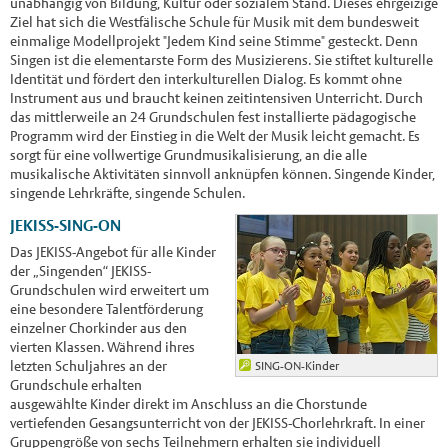
unabhängig von Bildung, Kultur oder sozialem Stand. Dieses ehrgeizige
Ziel hat sich die Westfälische Schule für Musik mit dem bundesweit
einmalige Modellprojekt "Jedem Kind seine Stimme" gesteckt. Denn
Singen ist die elementarste Form des Musizierens. Sie stiftet kulturelle
Identität und fördert den interkulturellen Dialog. Es kommt ohne
Instrument aus und braucht keinen zeitintensiven Unterricht. Durch
das mittlerweile an 24 Grundschulen fest installierte pädagogische
Programm wird der Einstieg in die Welt der Musik leicht gemacht. Es
sorgt für eine vollwertige Grundmusikalisierung, an die alle
musikalische Aktivitäten sinnvoll anknüpfen können. Singende Kinder,
singende Lehrkräfte, singende Schulen.
JEKISS-SING-ON
Das JEKISS-Angebot für alle Kinder
der „Singenden“ JEKISS-
Grundschulen wird erweitert um
eine besondere Talentförderung
einzelner Chorkinder aus den
vierten Klassen. Während ihres
letzten Schuljahres an der
SING-ON-Kinder
Grundschule erhalten
ausgewählte Kinder direkt im Anschluss an die Chorstunde
vertiefenden Gesangsunterricht von der JEKISS-Chorlehrkraft. In einer
Gruppengröße von sechs Teilnehmern erhalten sie individuell