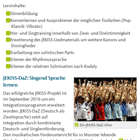
Lerninhalte:
Stimmbildung
Kennenlernen und Ausprobieren der möglichen Tonfarben (Pop-
Klassik- Vibrato)
Hör- und Singtraining innerhalb von Zwei- und Dreistimmigkeit
Erweiterung des JEKISS-Liedmaterials um weitere Kanons und
Einsinglieder
Erarbeitung von solistischen Parts
Erlenen der Rhythmussprache
Erlenen der relativen Solmisation nach Kodaly
JEKISS-DaZ: Singend Sprache
lernen
Das erfolgreiche JEKISS-Projekt ist
im September 2016 um ein
Integrationsprogramm erweitert
worden. JEKISS-DaZ (Deutsch als
Zweitsprache) setzt auf
Integration durch kombinierte
Ein JEKISS-DaZ-Chor
Deutsch- und Singlernförderung.
Den musikalischen Förderunterricht für in Münster lebende