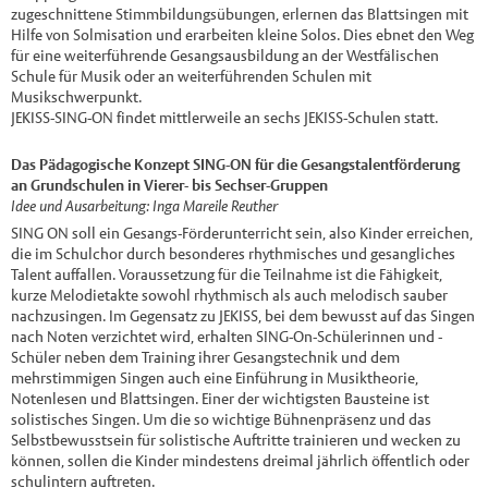
zugeschnittene Stimmbildungsübungen, erlernen das Blattsingen mit
Hilfe von Solmisation und erarbeiten kleine Solos. Dies ebnet den Weg
für eine weiterführende Gesangsausbildung an der Westfälischen
Schule für Musik oder an weiterführenden Schulen mit
Musikschwerpunkt.
JEKISS-SING-ON findet mittlerweile an sechs JEKISS-Schulen statt.
Das Pädagogische Konzept SING-ON für die Gesangstalentförderung
an Grundschulen in Vierer- bis Sechser-Gruppen
Idee und Ausarbeitung: Inga Mareile Reuther
SING ON soll ein Gesangs-Förderunterricht sein, also Kinder erreichen,
die im Schulchor durch besonderes rhythmisches und gesangliches
Talent auffallen. Voraussetzung für die Teilnahme ist die Fähigkeit,
kurze Melodietakte sowohl rhythmisch als auch melodisch sauber
nachzusingen. Im Gegensatz zu JEKISS, bei dem bewusst auf das Singen
nach Noten verzichtet wird, erhalten SING-On-Schülerinnen und -
Schüler neben dem Training ihrer Gesangstechnik und dem
mehrstimmigen Singen auch eine Einführung in Musiktheorie,
Notenlesen und Blattsingen. Einer der wichtigsten Bausteine ist
solistisches Singen. Um die so wichtige Bühnenpräsenz und das
Selbstbewusstsein für solistische Auftritte trainieren und wecken zu
können, sollen die Kinder mindestens dreimal jährlich öffentlich oder
schulintern auftreten.