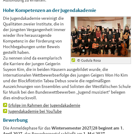
Ausbildung zu erhalten.
Hohe Kompetenzen an der Jugendakademie
Die Jugendakademie vereinigt die
Qualitäten zweier Institute, die in
der jüngsten Vergangenheit immer
wieder ihre herausragende
Kompetenz in der Förderung von
Hochbegabungen unter Beweis
gestellt haben.
Zu nennen sind da exemplarisch
© Gudula Rosa
die Karriere der jungen Geigerin
Suyeon Kim, die in beiden Häusern ausgebildet wurde, die
internationalen Wettbewerbserfolge des jungen Geigers Won Ho Kim
und der Blockflötistin Tabea Debus sowie die regelmäßigen
Auszeichnungen von Ensembles und Solisten der Westfälischen Schule
für Musik bei den Bundeswettbewerben „Jugend musiziert“ belegen
dies eindrucksvoll.
Erfolge im Rahmen der Jugendakademie
Jugendakademie bei YouTube
Bewerbung
Die Anmeldephase für das
Wintersemester 2027/28 beginnt am 1.
April 2027,
das Bewerberportal schließt am
1. Mai 2027.