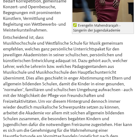
Bedarf Korrepetition, gemeinsame
Konzert- und Opernbesuche,
Begegnungen mit prominenten
Künstlern, Vermittlung und
Begleitung von Wettbewerbs- und
Evengelin Mahendrarajah -
Meisterkursteilnahmen.
Sängerin der Jugendakademie
Entscheidend ist, dass
Musikhochschule und Westfälische Schule für Musik gemeinsam
empfehlen, welches ganz persönliche Unterrichtspaket für den
jeweiligen Akademisten in seiner schulischen, persönlichen und
künstlerischen Entwicklung adäquat ist. Dazu gehört auch, welcher
Lehrer, welche Lehrerin bzw. welches Pädagogentandem aus
Musikschule und Musikhochschule den Hauptfachunterricht
übernimmt. Dies alles geschieht in enger Abstimmung mit Eltern und
allgemein bildenden Schulen, damit die Kinder in einer gesunden,
"normalen", familiären und schulischen Umgebung aufwachsen - auch
mit der Möglichkeit der Pflege von Freundschaften und
Freizeitaktivitäten. Um vor diesem Hintergrund dennoch immer
wieder deutlich musikalische Schwerpunkte setzen zu können,
arbeitet die Akademie vor allem mit solchen allgemein bildenden
Schulen zusammen, die besonders begabten Kindern und
Jugendlichen dafür die notwendigen Freiräume zugestehen. Hier kann
es sich um die Genehmigung für die Wahrnehmung einer
Hauptfachstunde am Vormittag handeln (möglichst nach dem