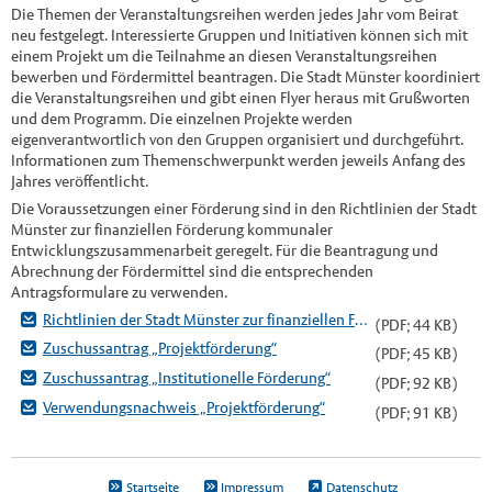
Die Themen der Veranstaltungsreihen werden jedes Jahr vom Beirat
neu festgelegt. Interessierte Gruppen und Initiativen können sich mit
einem Projekt um die Teilnahme an diesen Veranstaltungsreihen
bewerben und Fördermittel beantragen. Die Stadt Münster koordiniert
die Veranstaltungsreihen und gibt einen Flyer heraus mit Grußworten
und dem Programm. Die einzelnen Projekte werden
eigenverantwortlich von den Gruppen organisiert und durchgeführt.
Informationen zum Themenschwerpunkt werden jeweils Anfang des
Jahres veröffentlicht.
Die Voraussetzungen einer Förderung sind in den Richtlinien der Stadt
Münster zur finanziellen Förderung kommunaler
Entwicklungszusammenarbeit geregelt. Für die Beantragung und
Abrechnung der Fördermittel sind die entsprechenden
Antragsformulare zu verwenden.
Richtlinien der Stadt Münster zur finanziellen Förderung kommunaler Entwicklungszusammenarbeit
(PDF; 44 KB)
Zuschussantrag „Projektförderung“
(PDF; 45 KB)
Zuschussantrag „Institutionelle Förderung“
(PDF; 92 KB)
Verwendungsnachweis „Projektförderung“
(PDF; 91 KB)
Startseite
Impressum
Datenschutz