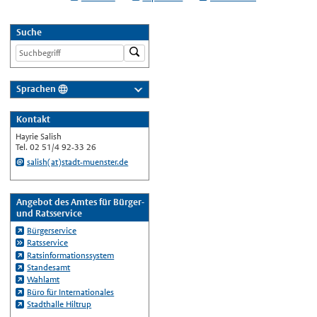
Suche
Sprachen
Deutsch
Kontakt
Nederlands
Hayrie Salish
English
Tel. 02 51/4 92-33 26
salish(at)stadt-muenster.de
Українська
Türkçe
Angebot des Amtes für Bürger-
اللغة العربية
und Ratsservice
Français
Bürgerservice
Ratsservice
Español
Ratsinformationssystem
Standesamt
Polski
Wahlamt
Русский
Büro für Internationales
Stadthalle Hiltrup
中文