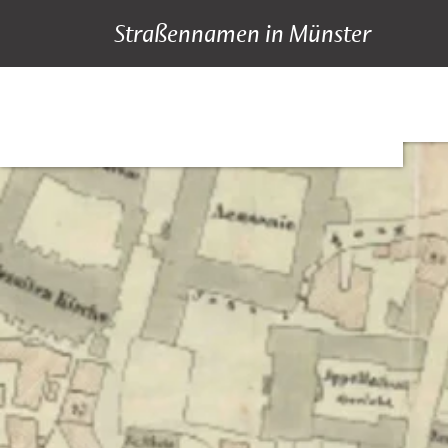
Straßennamen in Münster
A bis Z
Suche
Hauptnavigation
Inhalt