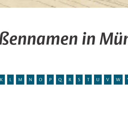
aßennamen in Mün
K
L
M
N
O
P
Q
R
S
T
U
V
W
 Flurname.