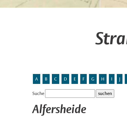
Str
A
B
C
D
E
F
G
H
I
J
Suche
Alfersheide
Alfersheide ist ein in dieser Gegend überlieferter