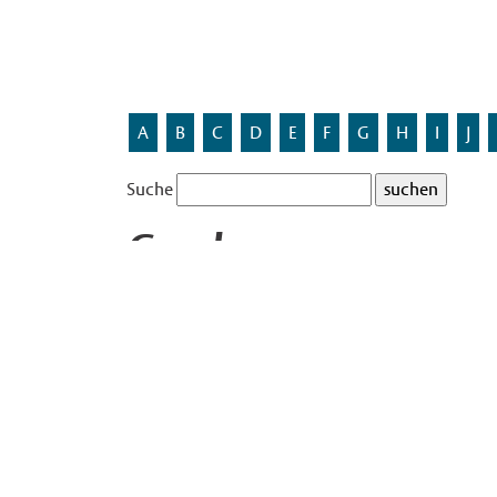
A
B
C
D
E
F
G
H
I
J
Suche
Gescherweg
Benannt nach der Stadt Gescher im Kreis Borken.
In Gievenbeck gibt es ein Gebiet mit 22 Straß
Westliches Münsterland. Es sind die Straßennam
Ahausweg
,
Asbeckweg
,
Bentheimweg
,
Billerbeck
Coesfeldweg
,
Darfeldweg
,
Gemenweg
,
Gescherw
Holtwickweg
,
Legdenweg
,
Nienborgweg
,
Nordhor
Rorupweg
,
Schöppingenweg
,
Schüttorfweg
,
Stad