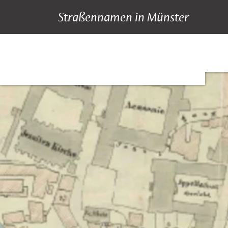
Straßennamen in Münster
A bis Z
Suche
Hauptnavigation
Inhalt