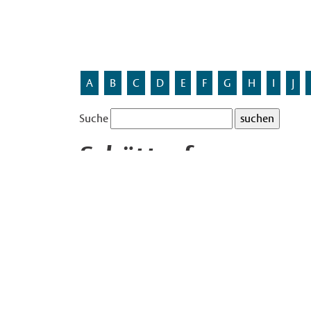
A
B
C
D
E
F
G
H
I
J
Suche
Schüttorfweg
Benannt nach der Stadt Schüttorf im Landkreis G
In Gievenbeck gibt es ein Gebiet mit 22 Straß
Westliches Münsterland. Es sind die Straßennam
Ahausweg
,
Asbeckweg
,
Bentheimweg
,
Billerbeck
Coesfeldweg
,
Darfeldweg
,
Gemenweg
,
Gescherw
Holtwickweg
,
Legdenweg
,
Nienborgweg
,
Nordhor
Rorupweg
,
Schöppingenweg
,
Schüttorfweg
,
Stad