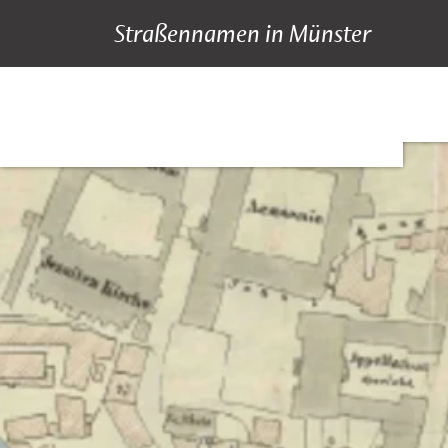
Straßennamen in Münster
A bis Z
Suche
Hauptnavigation
Inhalt