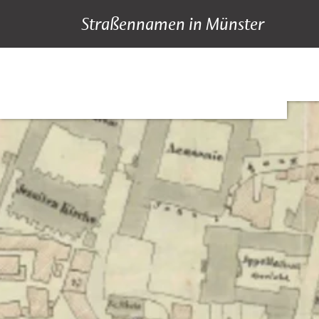
Straßennamen in Münster
A bis Z
Suche
Hauptnavigation
Inhalt