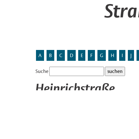
Str
A
B
C
D
E
F
G
H
I
J
Suche
Heinrichstraße
Die Straße ist benannt nach den Vornamen von dr
Heitstummann, Heinrich Höner, Heinrich Wortm
Quelle: mündliche Mitteilung des Heimatvereins