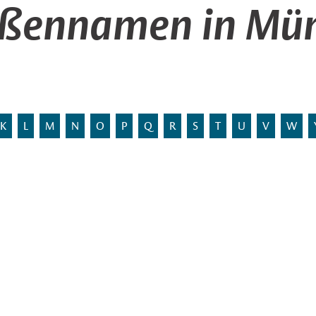
aßennamen in Mün
K
L
M
N
O
P
Q
R
S
T
U
V
W
ei Anliegern: Heinrich
Stadtbezirk:
ann.
Statistischer Bezirk:
 Amelsbüren.
Entstehung:
im Stadtplan anzeigen