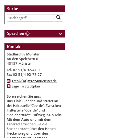
Suche
Sprachen
Deutsch
Kontakt
Nederlands
Stadtarchiv Münster
English
An den Speichern 8
48157 Münster
Українська
Tel. 02 51/4 92-47 01
Fax 02 51/4 92-77 27
Türkçe
archiv(at)stadt-muenster.de
اللغة العربية
Lage im Stadtplan
Français
So erreichen Sie uns:
Bus-Linie
6 endet und startet an
Español
der Haltestelle "Coerde". Zwischen
Haltestelle "Coerde" und
Polski
"Speicherstadt": Fußweg, ca. 5 Min.
Mit dem Auto
und
mit dem
Русский
Fahrrad
erreichen Sie die
Speicherstadt über den Hohen
中文
Heckenweg und über den
Automatische Übersetzung, ohne
Holtmannsweg. Es stehen