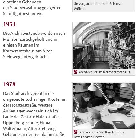
einzelnen Gebäuden
Umzugsarbeiten nach Schloss
der Stadtverwaltung gelagerten
Wöbbel
Schriftgutbeständen.
1953
Die Archivbestände werden nach
Münster zurückgeholt und in
einigen Räumen im
Krameramtshaus am Alten
Steinweg untergebracht.
Archivkeller im Krameramtshaus
1978
Das Stadtarchiv zieht in das
umgebaute Lotharinger Kloster an
der Hörsterstraße. Weitere
Außenlager wechseln sich im
Laufe der Zeit ab: Hafenstraße,
Uppenberg-Schule, Firma
Waltermann, Alter Steinweg,
Lesesaal des Stadtarchivs im
Gebäude an der Eisenbahnstraße,
Lotharinger Kloster