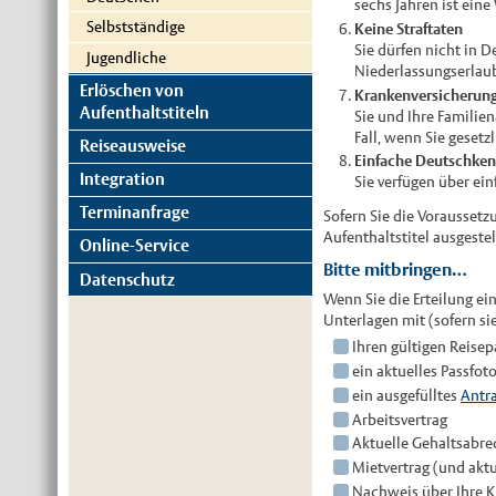
sechs Jahren ist ein
Selbstständige
Keine Straftaten
Sie dürfen nicht in D
Jugendliche
Niederlassungserlaub
Erlöschen von
Krankenversicherun
Aufenthaltstiteln
Sie und Ihre Familie
Fall, wenn Sie gesetz
Reiseausweise
Einfache Deutschken
Integration
Sie verfügen über ei
Terminanfrage
Sofern Sie die Voraussetz
Aufenthaltstitel ausgeste
Online-Service
Bitte mitbringen…
Datenschutz
Wenn Sie die Erteilung ei
Unterlagen mit (sofern si
Ihren gültigen Reisep
ein aktuelles Passfot
ein ausgefülltes
Antr
Arbeitsvertrag
Aktuelle Gehaltsabr
Mietvertrag (und akt
Nachweis über Ihre 