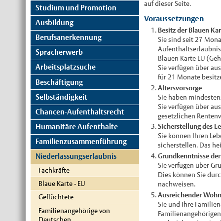
auf dieser Seite.
Studium und Promotion
Voraussetzungen
Ausbildung
Besitz der Blauen Ka
Berufsanerkennung
Sie sind seit 27 Mona
Aufenthaltserlaubnis
Spracherwerb
Blauen Karte EU (Geh
Arbeitsplatzsuche
Sie verfügen über au
für 21 Monate besitz
Beschäftigung
Altersvorsorge
Selbständigkeit
Sie haben mindestens
Sie verfügen über au
Chancen-Aufenthaltsrecht
gesetzlichen Rentenv
Humanitäre Aufenthalte
Sicherstellung des L
Sie können Ihren Leb
Familienzusammenführung
sicherstellen. Das he
Grundkenntnisse der
Niederlassungserlaubnis
Sie verfügen über Gr
Fachkräfte
Dies können Sie durc
Blaue Karte - EU
nachweisen.
Ausreichender Woh
Geflüchtete
Sie und Ihre Familie
Familienangehörige von
Familienangehörigen 
Deutschen