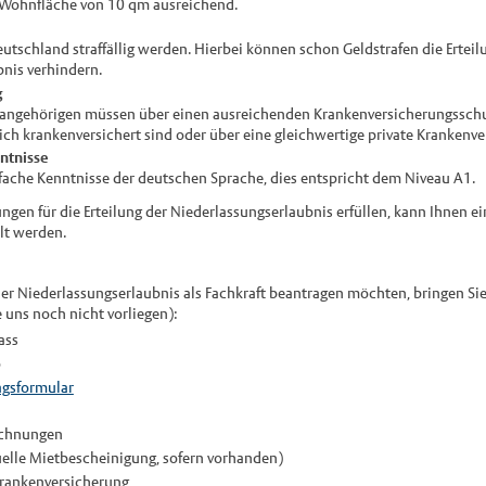
e Wohnfläche von 10 qm ausreichend.
eutschland straffällig werden. Hierbei können schon Geldstrafen die Erteil
nis verhindern.
g
nangehörigen müssen über einen ausreichenden Krankenversicherungsschutz
lich krankenversichert sind oder über eine gleichwertige private Krankenv
ntnisse
nfache Kenntnisse der deutschen Sprache, dies entspricht dem Niveau A1.
ungen für die Erteilung der Niederlassungserlaubnis erfüllen, kann Ihnen ei
llt werden.
ner Niederlassungserlaubnis als Fachkraft beantragen möchten, bringen Sie
e uns noch nicht vorliegen):
ass
o
agsformular
echnungen
uelle Mietbescheinigung, sofern vorhanden)
Krankenversicherung