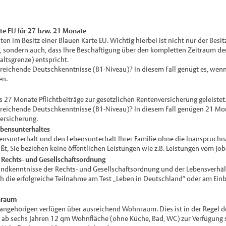
rte EU für 27 bzw. 21 Monate
ten im Besitz einer Blauen Karte EU. Wichtig hierbei ist nicht nur der Besit
, sondern auch, dass Ihre Beschäftigung über den kompletten Zeitraum d
altsgrenze) entspricht.
sreichende Deutschkenntnisse (B1-Niveau)? In diesem Fall genügt es, wenn 
en.
 27 Monate Pflichtbeiträge zur gesetzlichen Rentenversicherung geleistet
sreichende Deutschkenntnisse (B1-Niveau)? In diesem Fall genügen 21 Mon
ersicherung.
ebensunterhaltes
ensunterhalt und den Lebensunterhalt Ihrer Familie ohne die Inanspruchn
ißt, Sie beziehen keine öffentlichen Leistungen wie z.B. Leistungen vom Job
 Rechts- und Gesellschaftsordnung
undkenntnisse der Rechts- und Gesellschaftsordnung und der Lebensverhäl
h die erfolgreiche Teilnahme am Test „Leben in Deutschland“ oder am Ein
nraum
nangehörigen verfügen über ausreichend Wohnraum. Dies ist in der Regel d
ab sechs Jahren 12 qm Wohnfläche (ohne Küche, Bad, WC) zur Verfügung st