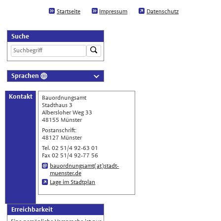
Startseite
Impressum
Datenschutz
Suche
Sprachen
Deutsch
Kontakt
Bauordnungsamt
Nederlands
Stadthaus 3
Albersloher Weg 33
English
48155 Münster
Українська
Postanschrift:
48127 Münster
Türkçe
Tel. 02 51/4 92-63 01
Fax 02 51/4 92-77 56
اللغة العربية
bauordnungsamt(at)stadt-
muenster.de
Français
Lage im Stadtplan
Español
Polski
Erreichbarkeit
Русский