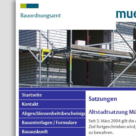
mue
Bauordnungsamt
Startseite
Satzungen
Kontakt
Altstadtsatzung M
Abgeschlossenheitsbescheinigung
Seit 3. März 2004 gilt di
Bauunterlagen / Formulare
Ziel fortgeschrieben wird
Bauauskunft
zu bewahren.