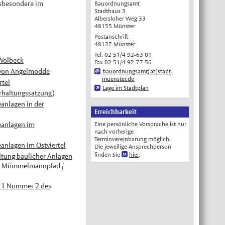
nsbesondere im
Bauordnungsamt
Stadthaus 3
English
Albersloher Weg 33
48155 Münster
Українська
Postanschrift:
Türkçe
48127 Münster
Tel. 02 51/4 92-63 01
اللغة العربية
 Wolbeck
Fax 02 51/4 92-77 56
Français
n von Angelmodde
bauordnungsamt(at)stadt-
muenster.de
rtel
Español
Lage im Stadtplan
Erhaltungssatzung)
Polski
eanlagen in der
Erreichbarkeit
Русский
beanlagen im
Eine persönliche Vorsprache ist nur
中文
nach vorherige
Terminvereinbarung möglich.
Automatische Übersetzung, ohne
eanlagen im Ostviertel
Die jeweilige Ansprechperson
Gewähr auf Richtigkeit.
finden Sie
hier
.
altung baulicher Anlagen
ng / Mümmelmannpfad /
z 1 Nummer 2 des