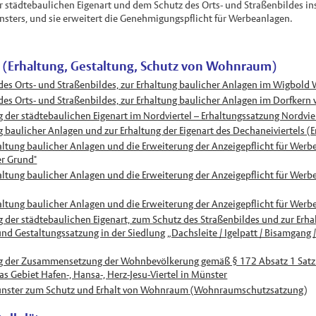
er städtebaulichen Eigenart und dem Schutz des Orts- und Straßenbildes i
nsters, und sie erweitert die Genehmigungspflicht für Werbeanlagen.
 (Erhaltung, Gestaltung, Schutz von Wohnraum)
es Orts- und Straßenbildes, zur Erhaltung baulicher Anlagen im Wigbold
des Orts- und Straßenbildes, zur Erhaltung baulicher Anlagen im Dorfker
g der städtebaulichen Eigenart im Nordviertel – Erhaltungssatzung Nordvie
g baulicher Anlagen und zur Erhaltung der Eigenart des Dechaneiviertels (
altung baulicher Anlagen und die Erweiterung der Anzeigepflicht für Werb
r Grund"
altung baulicher Anlagen und die Erweiterung der Anzeigepflicht für Wer
altung baulicher Anlagen und die Erweiterung der Anzeigepflicht für Werb
g der städtebaulichen Eigenart, zum Schutz des Straßenbildes und zur Erh
und Gestaltungssatzung in der Siedlung „Dachsleite / Igelpatt / Bisamga
ng der Zusammensetzung der Wohnbevölkerung gemäß § 172 Absatz 1 Sat
s Gebiet Hafen-, Hansa-, Herz-Jesu-Viertel in Münster
ünster zum Schutz und Erhalt von Wohnraum (Wohnraumschutzsatzung)