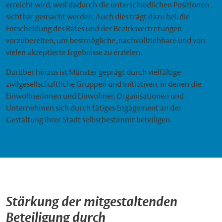
erreicht wird, weil dadurch die unterschiedlichen Positionen
sichtbar gemacht werden. Auch dies trägt dazu bei, die
Entscheidung des Rates und der Bezirksvertretungen
vorzubereiten, um bestmögliche, nachvollziehbare und von
vielen akzeptierte Ergebnisse zu erzielen.
Darüber hinaus ist Münster geprägt durch vielfältige
zivilgesellschaftliche Gruppen und Initiativen, in denen die
Einwohnerinnen und Einwohner, Organisationen und
Unternehmen sich durch tätiges Engagement an der
Gestaltung ihrer Stadt selbstbestimmt beteiligen.
Stärkung der mitgestaltenden
Beteiligung durch