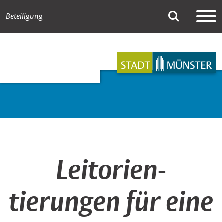
Beteiligung
Unsere Leitorienti
Suche
Hauptnavigation
Inhalt
Leitorien­
tierungen für eine