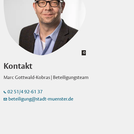
Bildrechte:
©
privat
×
Kontakt
Marc Gottwald-Kobras | Beteiligungsteam
02 51/4 92-61 37
beteiligung@stadt-muenster.de