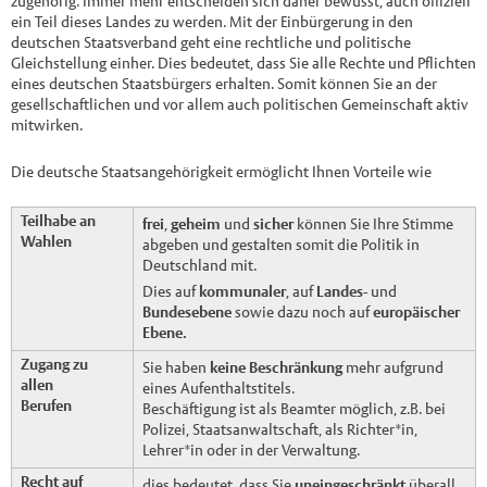
zugehörig. Immer mehr entscheiden sich daher bewusst, auch offiziell
ein Teil dieses Landes zu werden. Mit der Einbürgerung in den
deutschen Staatsverband geht eine rechtliche und politische
Gleichstellung einher. Dies bedeutet, dass Sie alle Rechte und Pflichten
eines deutschen Staatsbürgers erhalten. Somit können Sie an der
gesellschaftlichen und vor allem auch politischen Gemeinschaft aktiv
mitwirken.
Die deutsche Staatsangehörigkeit ermöglicht Ihnen Vorteile wie
Teilhabe an
frei
,
geheim
und
sicher
können Sie Ihre Stimme
Wahlen
abgeben und gestalten somit die Politik in
Deutschland mit.
Dies auf
kommunaler
, auf
Landes
- und
Bundesebene
sowie dazu noch auf
europäischer
Ebene.
Zugang zu
Sie haben
keine Beschränkung
mehr aufgrund
allen
eines Aufenthaltstitels.
Berufen
Beschäftigung ist als Beamter möglich, z.B. bei
Polizei, Staatsanwaltschaft, als Richter*in,
Lehrer*in oder in der Verwaltung.
Recht auf
dies bedeutet, dass Sie
uneingeschränkt
überall