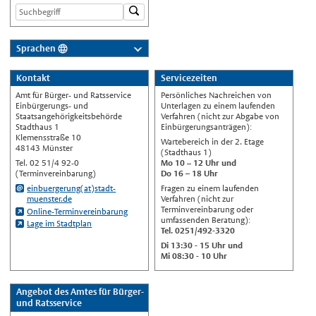
Sprachen
Deutsch
Kontakt
Servicezeiten
Nederlands
Amt für Bürger- und Ratsservice
Persönliches Nachreichen von
English
Einbürgerungs- und
Unterlagen zu einem laufenden
Staatsangehörigkeitsbehörde
Verfahren (nicht zur Abgabe von
Українська
Stadthaus 1
Einbürgerungsanträgen):
Klemensstraße 10
Wartebereich in der 2. Etage
Türkçe
48143 Münster
(Stadthaus 1)
Tel. 02 51/4 92-0
Mo 10
–
12 Uhr und
اللغة العربية
(Terminvereinbarung)
Do 16 – 18 Uhr
Français
einbuergerung(at)stadt-
Fragen zu einem laufenden
muenster.de
Verfahren (nicht zur
Español
Terminvereinbarung oder
Online-Terminvereinbarung
umfassenden Beratung):
Lage im Stadtplan
Polski
Tel. 0251/492-3320
Di 13:30 - 15 Uhr und
Русский
Mi 08:30 - 10 Uhr
中文
Automatische Übersetzung, ohne
Angebot des Amtes für Bürger-
Gewähr auf Richtigkeit.
und Ratsservice