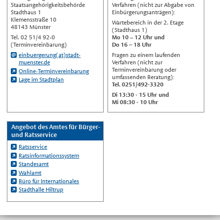
Staatsangehörigkeitsbehörde
Verfahren (nicht zur Abgabe von
Українська
Stadthaus 1
Einbürgerungsanträgen):
Klemensstraße 10
Wartebereich in der 2. Etage
Türkçe
48143 Münster
(Stadthaus 1)
Tel. 02 51/4 92-0
Mo 10
–
12 Uhr und
اللغة العربية
(Terminvereinbarung)
Do 16 – 18 Uhr
Français
einbuergerung(at)stadt-
Fragen zu einem laufenden
muenster.de
Verfahren (nicht zur
Español
Terminvereinbarung oder
Online-Terminvereinbarung
umfassenden Beratung):
Lage im Stadtplan
Polski
Tel. 0251/492-3320
Di 13:30 - 15 Uhr und
Русский
Mi 08:30 - 10 Uhr
中文
Automatische Übersetzung, ohne
Angebot des Amtes für Bürger-
Gewähr auf Richtigkeit.
und Ratsservice
Ratsservice
Ratsinformationssystem
Standesamt
Wahlamt
Büro für Internationales
Stadthalle Hiltrup