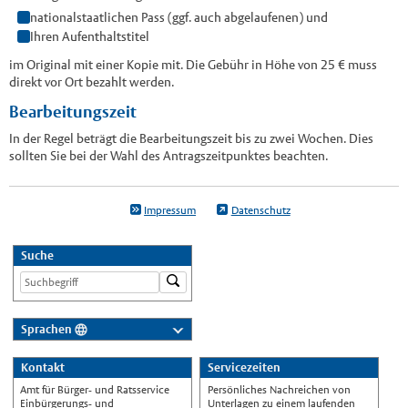
nationalstaatlichen Pass (ggf. auch abgelaufenen) und
Ihren Aufenthaltstitel
im Original mit einer Kopie mit. Die Gebühr in Höhe von 25 € muss
direkt vor Ort bezahlt werden.
Bearbeitungszeit
In der Regel beträgt die Bearbeitungszeit bis zu zwei Wochen. Dies
sollten Sie bei der Wahl des Antragszeitpunktes beachten.
Impressum
Datenschutz
Suche
Sprachen
Deutsch
Kontakt
Servicezeiten
Nederlands
Amt für Bürger- und Ratsservice
Persönliches Nachreichen von
English
Einbürgerungs- und
Unterlagen zu einem laufenden