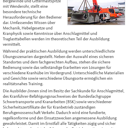
Bergewinde und Gittermastspitze
mit Wenderohr, stellt eine
besondere technische
Herausforderung für den Bediener
dar. Umfassendes Wissen über
Mechanik, Hebelgesetze und
Kranphysik sowie Kenntnisse über Anschlagmittel und
Traglasttabellen werden im theoretischen Teil der Ausbildung
vermittelt.
Während der praktischen Ausbildung werden unterschiedlichste
Übungsszenarien dargestellt. Neben der Auswahl eines sicheren
Standortes und dem fachgerechten Aufbau, stehen die sichere
Bedienung sowie das selbständige Erarbeiten von Lösungen für
verschiedene Kranhübe im Vordergrund. Unterschiedliche Materialien
und Gewichte sowie verschiedene Übungsorte ermöglichen ein
realitätsnahes Training.
Die Ausbilder-/innen sind im Besitz der Sachkunde für Anschlagmittel,
des Kranführer-Befähigungsnachweises der Bundesfachgruppe
Schwertransporte und Kranarbeiten (BSK) sowie verschiedener
Sicherheitszertifikate der für Kranbetrieb zuständigen
Berufsgenossenschaft Verkehr. Dadurch wird eine fundierte,
regelkonforme und den Einsatzzwecken angemessene Ausbildung
gewährleistet. Damit im Ernstfall alle Tätigkeiten zügig und sicher