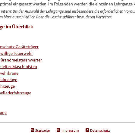
timal eingesetzt werden. Im Folgenden werden die einzelnen Lehrgänge ku
intern: Bei der Auswahl der Lehrgänge sind insbesondere die erforderlichen Vora
bitte ausschließlich über die Löschzugführer bzw. deren Vertreter.
ge im Überblick
mschutz-Geräteträger
eiwillige Feuerwehr
 Brandmeisteranwärter
leiter-Maschinisten
rwehrkrane
fahrzeuge
ahrzeuge
selladerfahrzeuge
tung
Startseite
Impressum
Datenschutz