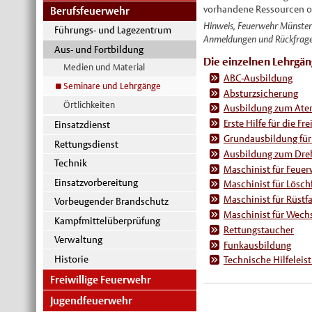
vorhandene Ressourcen op
Berufsfeuerwehr
Hinweis, Feuerwehr Münster 
Führungs- und Lagezentrum
Anmeldungen und Rückfragen 
Aus- und Fortbildung
Die einzelnen Lehrgän
Medien und Material
ABC-Ausbildung
Seminare und Lehrgänge
Absturzsicherung
Örtlichkeiten
Ausbildung zum Ate
Erste Hilfe für die Fr
Einsatzdienst
Grundausbildung für
Rettungsdienst
Ausbildung zum Dreh
Technik
Maschinist für Feue
Einsatzvorbereitung
Maschinist für Lösch
Maschinist für Rüstf
Vorbeugender Brandschutz
Maschinist für Wech
Kampfmittelüberprüfung
Rettungstaucher
Verwaltung
Funkausbildung
Historie
Technische Hilfeleis
Freiwillige Feuerwehr
Jugendfeuerwehr