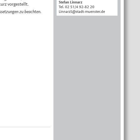
Stefan Linnarz
rz vorgestellt.
Tel. 02 51/4 92-82 20
English
ussetzungen zu beachten.
LinnarzS@stadt-muenster.de
Українська
Türkçe
اللغة العربية
Français
Español
Polski
Русский
中文
Automatische Übersetzung, ohne
Gewähr auf Richtigkeit.