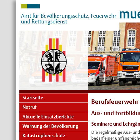
mue
Amt für Bevölkerungsschutz, Feuerwehr
und Rettungsdienst
Startseite
Berufsfeuerwehr
Notruf
Aus- und Fortbild
Aktuelle Einsatzberichte
Seminare und Lehrgä
Warnung der Bevölkerung
Die regelmäßige Aus- und 
Katastrophenschutz
bedarf einer umfangreiche