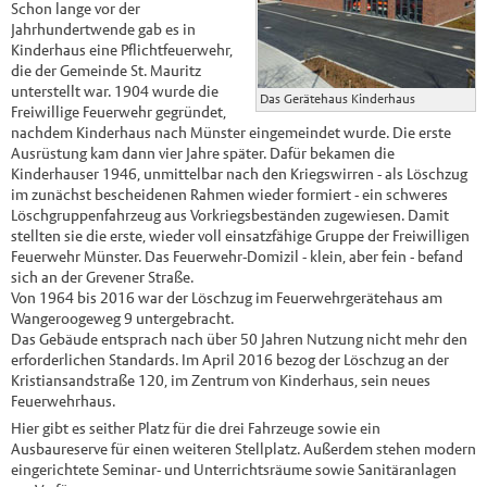
Schon lange vor der
Jahrhundertwende gab es in
Kinderhaus eine Pflichtfeuerwehr,
die der Gemeinde St. Mauritz
unterstellt war. 1904 wurde die
Das Gerätehaus Kinderhaus
Freiwillige Feuerwehr gegründet,
nachdem Kinderhaus nach Münster eingemeindet wurde. Die erste
Ausrüstung kam dann vier Jahre später. Dafür bekamen die
Kinderhauser 1946, unmittelbar nach den Kriegswirren - als Löschzug
im zunächst bescheidenen Rahmen wieder formiert - ein schweres
Löschgruppenfahrzeug aus Vorkriegsbeständen zugewiesen. Damit
stellten sie die erste, wieder voll einsatzfähige Gruppe der Freiwilligen
Feuerwehr Münster. Das Feuerwehr-Domizil - klein, aber fein - befand
sich an der Grevener Straße.
Von 1964 bis 2016 war der Löschzug im Feuerwehrgerätehaus am
Wangeroogeweg 9 untergebracht.
Das Gebäude entsprach nach über 50 Jahren Nutzung nicht mehr den
erforderlichen Standards. Im April 2016 bezog der Löschzug an der
Kristiansandstraße 120, im Zentrum von Kinderhaus, sein neues
Feuerwehrhaus.
Hier gibt es seither Platz für die drei Fahrzeuge sowie ein
Ausbaureserve für einen weiteren Stellplatz. Außerdem stehen modern
eingerichtete Seminar- und Unterrichtsräume sowie Sanitäranlagen