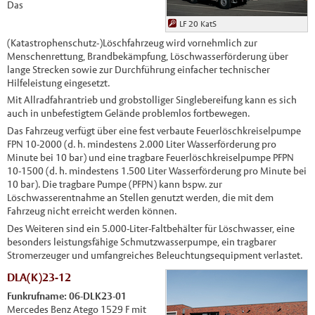
Das
LF 20 KatS
(Katastrophenschutz-)Löschfahrzeug wird vornehmlich zur
Menschenrettung, Brandbekämpfung, Löschwasserförderung über
lange Strecken sowie zur Durchführung einfacher technischer
Hilfeleistung eingesetzt.
Mit Allradfahrantrieb und grobstolliger Singlebereifung kann es sich
auch in unbefestigtem Gelände problemlos fortbewegen.
Das Fahrzeug verfügt über eine fest verbaute Feuerlöschkreiselpumpe
FPN 10-2000 (d. h. mindestens 2.000 Liter Wasserförderung pro
Minute bei 10 bar) und eine tragbare Feuerlöschkreiselpumpe PFPN
10-1500 (d. h. mindestens 1.500 Liter Wasserförderung pro Minute bei
10 bar). Die tragbare Pumpe (PFPN) kann bspw. zur
Löschwasserentnahme an Stellen genutzt werden, die mit dem
Fahrzeug nicht erreicht werden können.
Des Weiteren sind ein 5.000-Liter-Faltbehälter für Löschwasser, eine
besonders leistungsfähige Schmutzwasserpumpe, ein tragbarer
Stromerzeuger und umfangreiches Beleuchtungsequipment verlastet.
DLA(K)23-12
Funkrufname: 06-DLK23-01
Mercedes Benz Atego 1529 F mit