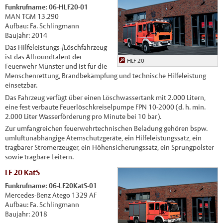
Funkrufname: 06-HLF20-01
MAN TGM 13.290
Aufbau: Fa. Schlingmann
Baujahr: 2014
Das Hilfeleistungs-/Löschfahrzeug
ist das Allroundtalent der
HLF 20
Feuerwehr Münster und ist für die
Menschenrettung, Brandbekämpfung und technische Hilfeleistung
einsetzbar.
Das Fahrzeug verfügt über einen Löschwassertank mit 2.000 Litern,
eine fest verbaute Feuerlöschkreiselpumpe FPN 10-2000 (d. h. min.
2.000 Liter Wasserförderung pro Minute bei 10 bar).
Zur umfangreichen feuerwehrtechnischen Beladung gehören bspw.
umluftunabhängige Atemschutzgeräte, ein Hilfeleistungssatz, ein
tragbarer Stromerzeuger, ein Höhensicherungssatz, ein Sprungpolster
sowie tragbare Leitern.
LF 20 KatS
Funkrufname: 06-LF20KatS-01
Mercedes-Benz Atego 1329 AF
Aufbau: Fa. Schlingmann
Baujahr: 2018