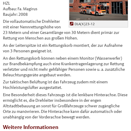
HZL
Aufbau: Fa. Magirus
Baujahr: 2008
Die vollautomatische Drehleiter
DLA(K)23-12
mit einer Nennrettungshöhe von
23 Metern und einer Gesamtlänge von 30 Metern dient primär zur
Rettung von Menschen aus großen Höhen.
An der Leiterspitze ist ein Rettungskorb montiert, der zur Aufnahme
von 3 Personen geeignet ist.
An den Rettungskorb können neben einem Monitor (Wasserwerfer)
zur Brandbekämpfung auch eine Krankentragenlagerung zur Rettung
verletzter und nicht mehr gehfähiger Personen sowie u. a. zusätzliche
Beleuchtungsgeräte angebaut werden.
Zur taktischen Belüftung ist das Fahrzeug zudem mit einem
Hochleistungslüfter ausgestattet.
Eine Besonderheit dieses Fahrzeugs ist die lenkbare Hinterachse. Diese
ermöglicht es, die Drehleiter insbesondere in der engen
Altstadtbebauung an sonst für Großfahrzeuge schwer zugängliche
Orte zu manövrieren. Die Hinterachse kann dafür automatisch oder
unabhängig von der Vorderachse bewegt werden.
Weitere Informationen