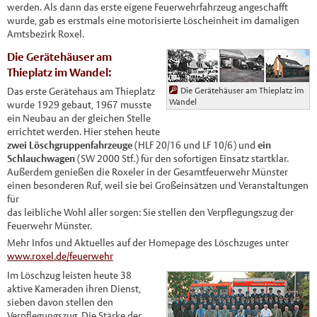
werden. Als dann das erste eigene Feuerwehrfahrzeug angeschafft
wurde, gab es erstmals eine motorisierte Löscheinheit im damaligen
Amtsbezirk Roxel.
Die Gerätehäuser am
Thieplatz im Wandel:
Die Gerätehäuser am Thieplatz im
Das erste Gerätehaus am Thieplatz
Wandel
wurde 1929 gebaut, 1967 musste
ein Neubau an der gleichen Stelle
errichtet werden. Hier stehen heute
zwei Löschgruppenfahrzeuge
(HLF 20/16 und LF 10/6) und
ein
Schlauchwagen
(SW 2000 Stf.) für den sofortigen Einsatz startklar.
Außerdem genießen die Roxeler in der Gesamtfeuerwehr Münster
einen besonderen Ruf, weil sie bei Großeinsätzen und Veranstaltungen
für
das leibliche Wohl aller sorgen: Sie stellen den Verpflegungszug der
Feuerwehr Münster.
Mehr Infos und Aktuelles auf der Homepage des Löschzuges unter
www.roxel.de/feuerwehr
Im Löschzug leisten heute 38
aktive Kameraden ihren Dienst,
sieben davon stellen den
Verpflegungszug. Die Stärke der