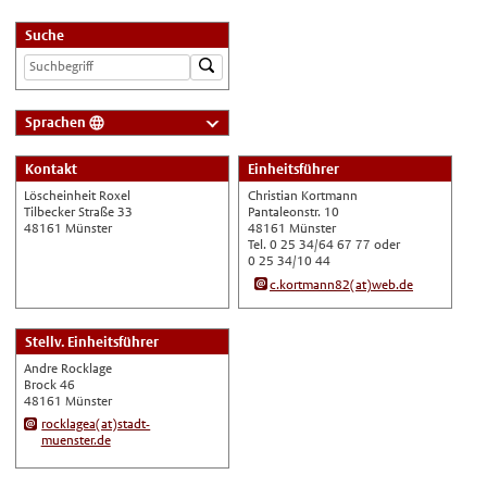
Suche
Sprachen
Deutsch
Kontakt
Einheitsführer
Nederlands
Löscheinheit Roxel
Christian Kortmann
English
Tilbecker Straße 33
Pantaleonstr. 10
48161 Münster
48161 Münster
Українська
Tel. 0 25 34/64 67 77 oder
0 25 34/10 44
Türkçe
c.kortmann82(at)web.de
اللغة العربية
Français
Stellv. Einheitsführer
Andre Rocklage
Español
Brock 46
Polski
48161 Münster
rocklagea(at)stadt-
Русский
muenster.de
中文