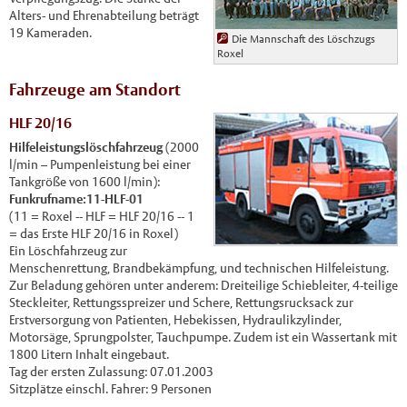
Alters- und Ehrenabteilung beträgt
19 Kameraden.
Die Mannschaft des Löschzugs
Roxel
Fahrzeuge am Standort
HLF 20/16
Hilfeleistungslöschfahrzeug
(2000
l/min – Pumpenleistung bei einer
Tankgröße von 1600 l/min):
Funkrufname:11-HLF-01
(11 = Roxel -- HLF = HLF 20/16 -- 1
= das Erste HLF 20/16 in Roxel)
Ein Löschfahrzeug zur
Menschenrettung, Brandbekämpfung, und technischen Hilfeleistung.
Zur Beladung gehören unter anderem: Dreiteilige Schiebleiter, 4-teilige
Steckleiter, Rettungsspreizer und Schere, Rettungsrucksack zur
Erstversorgung von Patienten, Hebekissen, Hydraulikzylinder,
Motorsäge, Sprungpolster, Tauchpumpe. Zudem ist ein Wassertank mit
1800 Litern Inhalt eingebaut.
Tag der ersten Zulassung: 07.01.2003
Sitzplätze einschl. Fahrer: 9 Personen