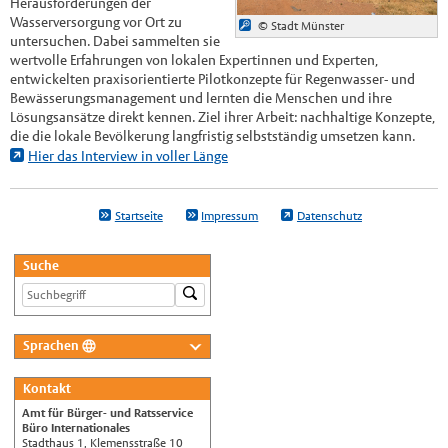
Herausforderungen der
Wasserversorgung vor Ort zu
© Stadt Münster
untersuchen. Dabei sammelten sie
wertvolle Erfahrungen von lokalen Expertinnen und Experten,
entwickelten praxisorientierte Pilotkonzepte für Regenwasser- und
Bewässerungsmanagement und lernten die Menschen und ihre
Lösungsansätze direkt kennen. Ziel ihrer Arbeit: nachhaltige Konzepte,
die die lokale Bevölkerung langfristig selbstständig umsetzen kann.
Hier das Interview in voller Länge
Startseite
Impressum
Datenschutz
Suche
Sprachen
Deutsch
Kontakt
Nederlands
Amt für Bürger- und Ratsservice
English
Büro Internationales
Stadthaus 1, Klemensstraße 10