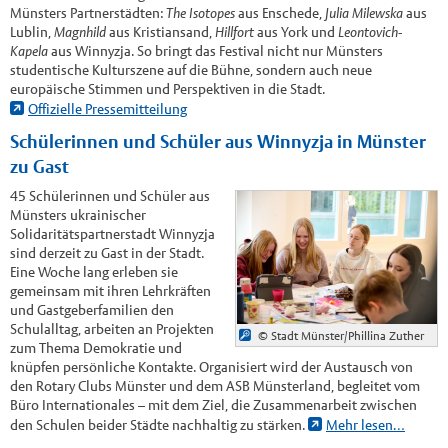
Münsters Partnerstädten:
The Isotopes
aus Enschede,
Julia Milewska
aus
Lublin,
Magnhild
aus Kristiansand,
Hillfort
aus York und
Leontovich-
Kapela
aus Winnyzja. So bringt das Festival nicht nur Münsters
studentische Kulturszene auf die Bühne, sondern auch neue
europäische Stimmen und Perspektiven in die Stadt.
Offizielle Pressemitteilung
Schülerinnen und Schüler aus Winnyzja in Münster
zu Gast
45 Schülerinnen und Schüler aus
Münsters ukrainischer
Solidaritätspartnerstadt Winnyzja
sind derzeit zu Gast in der Stadt.
Eine Woche lang erleben sie
gemeinsam mit ihren Lehrkräften
und Gastgeberfamilien den
Schulalltag, arbeiten an Projekten
© Stadt Münster/Phillina Zuther
zum Thema Demokratie und
knüpfen persönliche Kontakte. Organisiert wird der Austausch von
den Rotary Clubs Münster und dem ASB Münsterland, begleitet vom
Büro Internationales – mit dem Ziel, die Zusammenarbeit zwischen
den Schulen beider Städte nachhaltig zu stärken.
Mehr lesen…