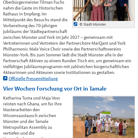
Oberbürgermeister Tilman Fuchs
nahm die Gäste im Historischen
Rathaus in Empfang. Im
Mittelpunkt des Besuchs stand die
© Stadt Münster
Vorbereitung des 70-jährigen
Jubiläums der Städtepartnerschaft
zwischen Münster und York im Jahr 2027 – gemeinsam mit
Vertreterinnen und Vertretern der Partnerchöre MarQant und York
Philharmonic Male Voice Choir sowie des Partnerschaftsvereins
Münster-York. Bis zum Sommer lädt die Stadt Münster alle in der
Partnerschaft Aktiven zu einem Runden Tisch ein, um gemeinsam ein
vielfältiges Jubiläumsprogramm mit zahlreichen bürgerschaftlichen
Akteurinnen und Akteuren sowie Institutionen zu gestalten.
Offizielle Pressemitteilung
Vier Wochen Forschung vor Ort in Tamale
Katharina Tuma und Maja Voss
reisten nach Ghana, um für ihre
Masterarbeiten den
Wissensaustausch zwischen
Münster und der Tamale
Metropolitan Assembly zu
vertiefen und die