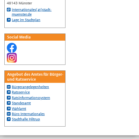
Українська
48143 Münster
internationales(at)stadt-
Türkçe
muenster.de
Lage im Stadtplan
اللغة العربية
Français
Social Media
Español
Polski
Русский
中文
Automatische Übersetzung, ohne
Angebot des Amtes für Bürger-
Gewähr auf Richtigkeit.
und Ratsservice
Bürgerangelegenheiten
Ratsservice
Ratsinformationssystem
Standesamt
Wahlamt
Büro Internationales
Stadthalle Hiltrup