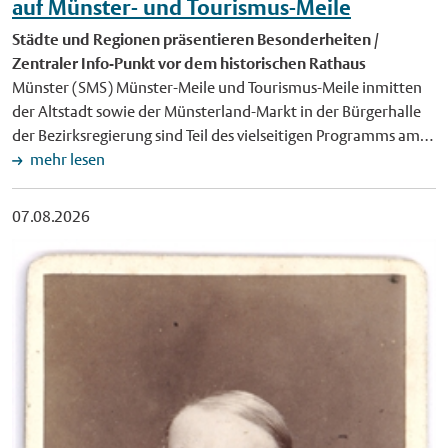
auf Münster- und Tourismus-Meile
Städte und Regionen präsentieren Besonderheiten /
Zentraler Info-Punkt vor dem historischen Rathaus
Münster (SMS) Münster-Meile und Tourismus-Meile inmitten
der Altstadt sowie der Münsterland-Markt in der Bürgerhalle
der Bezirksregierung sind Teil des vielseitigen Programms am
Nordrhein-Westfalen-Tag vom 28. bis zum 30. August.
mehr lesen
Internationale Speisen auf der Münster-Meile Die Münster-
Meile erstreckt sich über den Prinzipalmarkt bis zum Drubbel.
07.08.2026
Kulinarisch gibt es eine vielfältige Auswahl: Neben
Grillspezialitäten mit Fleisch, Fisch und vegetarischen
Varianten reicht das Angebot von feiner italienischer Küche
über raffinierte orientalische Speisen bis zur gehobenen
Kochkunst. Sitzgelegenheiten, dezente Lounge-Musik und ein
sorgfältig abgestimmtes Lichtkonzept, das den nächtlichen
Prinzipalmarkt erstrahlen lässt, schaffen ein stilvolles
Ambiente. Auf der Rathausfassade erscheinen
unterschiedliche Wortbilder, die die Leitmotive Demokratie
und Frieden aufgreifen. Ergänzt wird das Stadtbild durch die