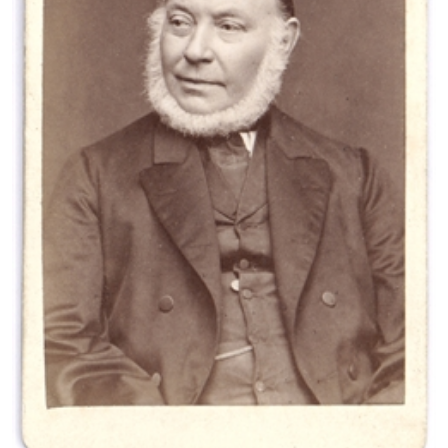
Fahnen der Stadt Münster und des Landes Nordrhein-
Westfalen, die zum 80. Geburtstag des Bundeslandes am
Prinzipalmarkt wehen. Gleichzeitig dient die Münster-Meile als
zentraler Info- und Anlaufpunkt für das gesamte
Festprogramm: In den beiden Pagoden vor dem historischen
Rathaus erhalten Besucherinnen und Besucher alle Infos zum
NRW-Tag – unter anderem zu den Themenmeilen, zur
Domplatzbühne, zum Programm von "Münster Mittendrin"
und dem Kulturprogramm "Schauräume" sowie weiteren
Programmhöhepunkten. Dort erhalten Kinder – ebenso wie
auf der Kindermeile und am Hauptbahnhof – Armbänder, die
mit Namen und Telefonnummer der Eltern versehen werden
können. Darüber hinaus präsentiert sich die Stadt Münster
mit ihren touristischen und kulturellen Besonderheiten. Sie
stellt dabei die "Skulptur Projekte 2027" und vielfältige
Stadterlebnisse und Kulturangebote in den Mittelpunkt. Auf
einem großen Bildschirm werden Münster-Erlebnisse lebendig.
Fans von Wilsberg und Tatort können an einem Krimi-