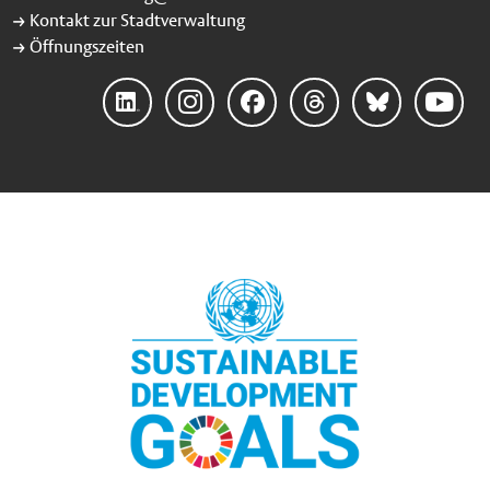
Bauweise durch Gründach und Photovoltaikanlage. Mit dem
Kontakt zur Stadtverwaltung
Abschluss des Umbaus an der Pleisterschule steht der
Öffnungszeiten
zweizügigen Schule in St. Mauritz ein vollständig
modernisierter Standort zur Verfügung. Der bereits genutzte
Erweiterungsbau wird durch den jetzt sanierten Altbau
LinkedIn
Instagram
Facebook
Threads
Bluesky
YouTube
ergänzt, der barrierefrei erschlossen und funktional an die
Anforderungen eines modernen Grundschulbetriebs
angepasst wurde. Der Umzug erfolgt schrittweise bis zu den
Herbstferien. Die Kosten für das Projekt liegen bei 9,4
Millionen Euro. Auch an der Bodelschwinghschule im Stadtteil
Mauritz-West ist die Sanierung des Bestandsgebäudes bis zum
Ende der Sommerferien weitgehend abgeschlossen. Nach den
Ferien werden die sanierten Räume bezogen, lediglich der
Einbau des Glasaufzugs erfolgt planmäßig erst im Herbst.
Gemeinsam mit dem bereits in Betrieb befindlichen
Erweiterungsbau verfügt die Schule künftig über zeitgemäße
Räume für Unterricht, Ganztag und Mensabetrieb für eine
Dreizügigkeit. 13 Millionen Euro hat die Stadt an diesem
Schulstandort investiert. Mit den sechs abgeschlossenen