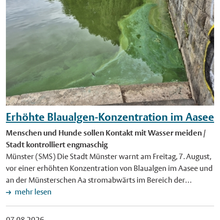
Erhöhte Blaualgen-Konzentration im Aasee
Menschen und Hunde sollen Kontakt mit Wasser meiden /
Stadt kontrolliert engmaschig
Münster (SMS) Die Stadt Münster warnt am Freitag, 7. August,
vor einer erhöhten Konzentration von Blaualgen im Aasee und
an der Münsterschen Aa stromabwärts im Bereich der
Westerholtschen Wiese. Blaualgen sind trotz ihres Namens
mehr lesen
keine Algen, sondern Bakterien, die sogenannten
Cyanobakterien. Diese können unterschiedliche giftige Stoffe
07.08.2026