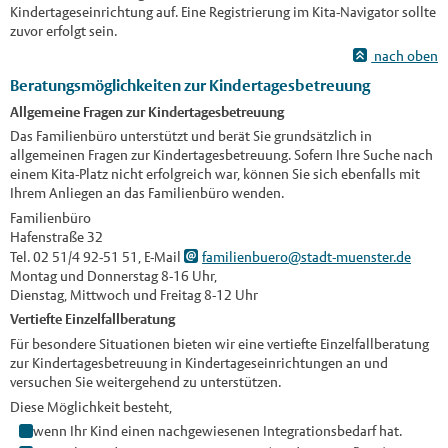
Kindertageseinrichtung auf. Eine Registrierung im Kita-Navigator sollte
zuvor erfolgt sein.
nach oben
Beratungsmöglichkeiten zur Kindertagesbetreuung
Allgemeine Fragen zur Kindertagesbetreuung
Das Familienbüro unterstützt und berät Sie grundsätzlich in
allgemeinen Fragen zur Kindertagesbetreuung. Sofern Ihre Suche nach
einem Kita-Platz nicht erfolgreich war, können Sie sich ebenfalls mit
Ihrem Anliegen an das Familienbüro wenden.
Familienbüro
Hafenstraße 32
Tel. 02 51/4 92-51 51, E-Mail
familienbuero@stadt-muenster.de
Montag und Donnerstag 8-16 Uhr,
Dienstag, Mittwoch und Freitag 8-12 Uhr
Vertiefte Einzelfallberatung
Für besondere Situationen bieten wir eine vertiefte Einzelfallberatung
zur Kindertagesbetreuung in Kindertageseinrichtungen an und
versuchen Sie weitergehend zu unterstützen.
Diese Möglichkeit besteht,
wenn Ihr Kind einen nachgewiesenen Integrationsbedarf hat.