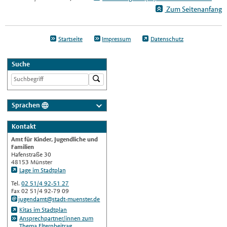
Zum Seitenanfang
Startseite
Impressum
Datenschutz
Suche
Sprachen
Deutsch
Kontakt
Nederlands
Amt für Kinder, Jugendliche und
English
Familien
Hafenstraße 30
Українська
48153 Münster
Lage im Stadtplan
Türkçe
Tel.
02 51/4 92-51 27
اللغة العربية
Fax 02 51/4 92-79 09
jugendamt@stadt-muenster.de
Français
Kitas im Stadtplan
Ansprechpartner/innen zum
Español
Thema Elternbeitrag