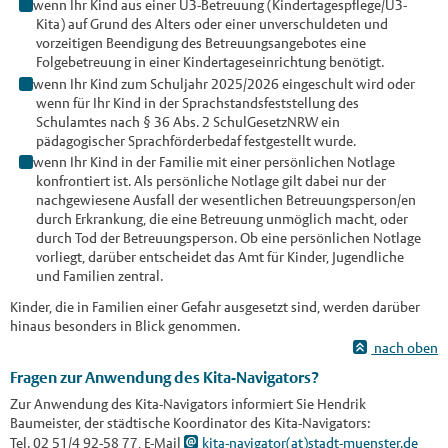
wenn Ihr Kind aus einer U3-Betreuung (Kindertagespflege/U3-
Kita) auf Grund des Alters oder einer unverschuldeten und
vorzeitigen Beendigung des Betreuungsangebotes eine
Folgebetreuung in einer Kindertageseinrichtung benötigt.
wenn Ihr Kind zum Schuljahr 2025/2026 eingeschult wird oder
wenn für Ihr Kind in der Sprachstandsfeststellung des
Schulamtes nach § 36 Abs. 2 SchulGesetzNRW ein
pädagogischer Sprachförderbedaf festgestellt wurde.
wenn Ihr Kind in der Familie mit einer persönlichen Notlage
konfrontiert ist. Als persönliche Notlage gilt dabei nur der
nachgewiesene Ausfall der wesentlichen Betreuungsperson/en
durch Erkrankung, die eine Betreuung unmöglich macht, oder
durch Tod der Betreuungsperson. Ob eine persönlichen Notlage
vorliegt, darüber entscheidet das Amt für Kinder, Jugendliche
und Familien zentral.
Kinder, die in Familien einer Gefahr ausgesetzt sind, werden darüber
hinaus besonders in Blick genommen.
nach oben
Fragen zur Anwendung des Kita-Navigators?
Zur Anwendung des Kita-Navigators informiert Sie Hendrik
Baumeister, der städtische Koordinator des Kita-Navigators:
Tel. 02 51/4 92-58 77, E-Mail
kita-navigator(at)stadt-muenster.de