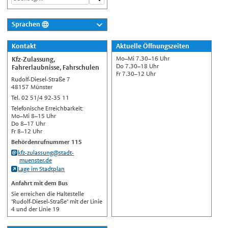
Sprachen
Deutsch
Kontakt
Aktuelle Öffnungszeiten
Nederlands
Mo–Mi 7.30–16 Uhr
Kfz-Zulassung,
English
Do 7.30–18 Uhr
Fahrerlaubnisse, Fahrschulen
Fr 7.30–12 Uhr
Rudolf-Diesel-Straße 7
Українська
48157 Münster
Türkçe
Tel. 02 51/4 92-35 11
Telefonische Erreichbarkeit:
اللغة العربية
Mo–Mi 8–15 Uhr
Do 8–17 Uhr
Français
Fr 8–12 Uhr
Español
Behördenrufnummer 115
kfz-zulassung@stadt-
Polski
muenster.de
Lage im Stadtplan
Русский
Anfahrt mit dem Bus
中文
Sie erreichen die Haltestelle
Automatische Übersetzung, ohne
"Rudolf-Diesel-Straße" mit der Linie
Gewähr auf Richtigkeit.
4 und der Linie 19