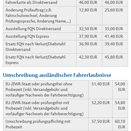
Fahrerkarte als Direktversand
46,00 EUR
46,00 EUR
Änderung Prüfauftrag (z.B.
12,80 EUR
25,60 EUR
Fahrschulwechsel, Änderung
Prüfungssprache, Änderung Name,...)
Ausstellung FQN Direktversand
32,50 EUR
35,00 EUR
Ausstellung FQN Express
37,90 EUR
41,40 EUR
Ersatz FQN nach Verlust/Diebstahl
36,90 EUR
39,40 EUR
Direktversand
Ersatz FQN nach Verlust/Diebstahl
42,30 EUR
45,80 EUR
Express
Umschreibung ausländischer Fahrerlaubnisse
EU-/EWR-Staat oder prüfungsfrei ohne
51,40 EUR
54,00
Probezeit (inkl. Versandgebühr und
EUR
vorläufiger Nachweis der Fahrberechtigung)
EU-/EWR-Staat oder prüfungsfrei mit
52,20 EUR
54,80
Probezeit (inkl. Versandgebühr und
EUR
vorläufiger Nachweis der Fahrberechtigung)
Umschreibung prüfungspflichtig mit
57,50 EUR
60,10
Probezeit
EUR