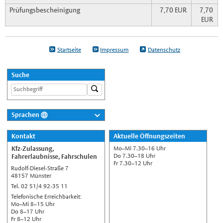
Prüfungsbescheinigung
7,70 EUR
7,70
EUR
Startseite
Impressum
Datenschutz
Suche
Sprachen
Deutsch
Kontakt
Aktuelle Öffnungszeiten
Nederlands
Mo–Mi 7.30–16 Uhr
Kfz-Zulassung,
English
Do 7.30–18 Uhr
Fahrerlaubnisse, Fahrschulen
Fr 7.30–12 Uhr
Rudolf-Diesel-Straße 7
Українська
48157 Münster
Türkçe
Tel. 02 51/4 92-35 11
Telefonische Erreichbarkeit:
اللغة العربية
Mo–Mi 8–15 Uhr
Do 8–17 Uhr
Français
Fr 8–12 Uhr