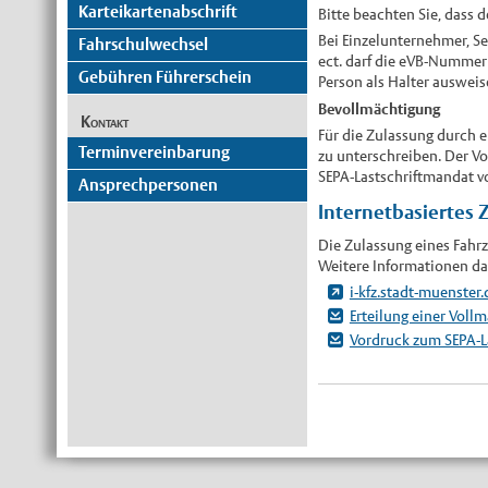
Karteikartenabschrift
Bitte beachten Sie, dass 
Bei Einzelunternehmer, Se
Fahrschulwechsel
ect. darf die eVB-Nummer 
Gebühren Führerschein
Person als Halter ausweis
Bevollmächtigung
Kontakt
Für die Zulassung durch e
Terminvereinbarung
zu unterschreiben. Der V
SEPA-Lastschriftmandat vo
Ansprechpersonen
Internetbasiertes 
Die Zulassung eines Fahr
Weitere Informationen daz
i-kfz.stadt-muenster.
Erteilung einer Voll
Vordruck zum SEPA-L