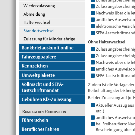
Wiederzulassung
Zulassungsbescheinigu
Nachweis über die l
Abmeldung
amtliches Ausweisd
Halterwechsel
elektronische Versic
Standortwechsel
SEPA-Lastschriftmanda
Zulassung für Minderjährige
Ohne Halterwechsel
Bankbriefauskunft online
Zulassungsbescheinig
Zulassungsbescheinig
Fahrzeugpapiere
Nachweis über die l
Kennzeichen
amtliches Ausweisd
Umweltplakette
SEPA-Lastschriftmanda
Vollmacht und SEPA-
Zudem ist die Vorlage der
Lastschriftmandat
Beibehaltung der bisherig
Bei der Zulassung auf jur
Gebühren Kfz-Zulassung
Aktueller Auszug aus 
etc.)
Rund um den Führerschein
amtliches Ausweisdok
Führerschein
bei Freiberuflern: Na
Berufliches Fahren
Bescheinigung über d