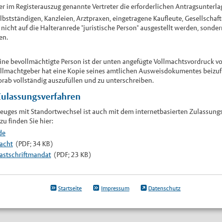
der im Registerauszug genannte Vertreter die erforderlichen Antragsunterla
lbstständigen, Kanzleien, Arztpraxen, eingetragene Kaufleute, Gesellschaf
nicht auf die Halteranrede "juristische Person" ausgestellt werden, sonde
en.
ine bevollmächtigte Person ist der unten angefügte Vollmachtsvordruck vo
ollmachtgeber hat eine Kopie seines amtlichen Ausweisdokumentes beizufü
rab vollständig auszufüllen und zu unterschreiben.
Zulassungsverfahren
zeuges mit Standortwechsel ist auch mit dem internetbasierten Zulassung
u finden Sie hier:
de
macht
(PDF; 34 KB)
astschriftmandat
(PDF; 23 KB)
Startseite
Impressum
Datenschutz