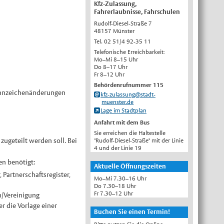
Kfz-Zulassung,
English
Fahrerlaubnisse, Fahrschulen
Rudolf-Diesel-Straße 7
Українська
48157 Münster
Türkçe
Tel. 02 51/4 92-35 11
Telefonische Erreichbarkeit:
اللغة العربية
Mo–Mi 8–15 Uhr
Do 8–17 Uhr
Français
Fr 8–12 Uhr
Español
Behördenrufnummer 115
Kennzeichenänderungen
kfz-zulassung@stadt-
Polski
muenster.de
Lage im Stadtplan
Русский
Anfahrt mit dem Bus
中文
Sie erreichen die Haltestelle
Automatische Übersetzung, ohne
zugeteilt werden soll. Bei
"Rudolf-Diesel-Straße" mit der Linie
Gewähr auf Richtigkeit.
4 und der Linie 19
en benötigt:
Aktuelle Öffnungszeiten
 Partnerschaftsregister,
Mo–Mi 7.30–16 Uhr
Do 7.30–18 Uhr
Fr 7.30–12 Uhr
n/Vereinigung
r die Vorlage einer
Buchen Sie einen Termin!