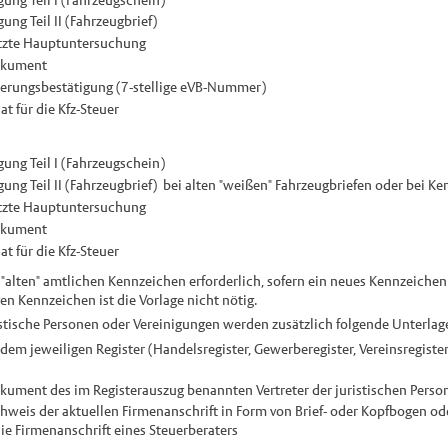
ng Teil II (Fahrzeugbrief)
etzte Hauptuntersuchung
okument
herungsbestätigung (7-stellige eVB-Nummer)
t für die Kfz-Steuer
ung Teil I (Fahrzeugschein)
ung Teil II (Fahrzeugbrief) bei alten "weißen" Fahrzeugbriefen oder bei 
etzte Hauptuntersuchung
okument
t für die Kfz-Steuer
 "alten" amtlichen Kennzeichen erforderlich, sofern ein neues Kennzeichen 
en Kennzeichen ist die Vorlage nicht nötig.
istische Personen oder Vereinigungen werden zusätzlich folgende Unterlag
dem jeweiligen Register (Handelsregister, Gewerberegister, Vereinsregister,
ument des im Registerauszug benannten Vertreter der juristischen Perso
chweis der aktuellen Firmenanschrift in Form von Brief- oder Kopfbogen ode
ie Firmenanschrift eines Steuerberaters