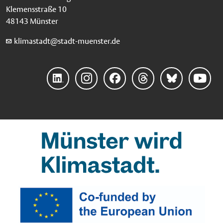
Klemensstraße 10
48143 Münster
klimastadt@stadt-muenster.de
Linke
Instag
Faceb
Threa
Blues
YouTu
dIn
ram
ook
ds
ky
be